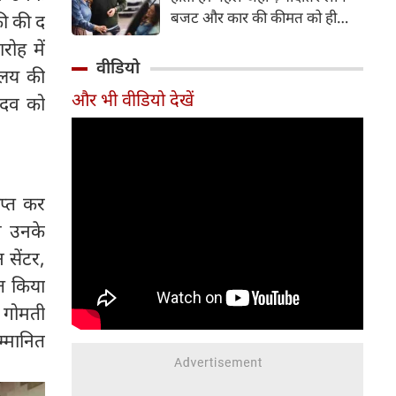
बजट और कार की कीमत को ही
ी की द
सबसे अहम मानते थे, वहीं आज
रोह में
खरीदार कई दूसरे पहलुओं पर भी
वीडियो
यालय की
ध्यान देते हैं। आइए जानते हैं कि कार
और भी वीडियो देखें
यादव को
खरीदते समय किन बातों पर ध्यान
देना चाहिए।
प्त कर
ए उनके
 सेंटर,
ित किया
, गोमती
म्मानित