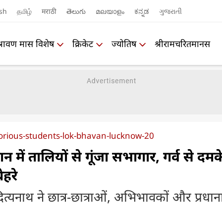
sh
தமிழ்
मराठी
తెలుగు
മലയാളം
ಕನ್ನಡ
ગુજરાતી
श्रावण मास विशेष
क्रिकेट
ज्योतिष
श्रीरामचरितमानस
orious-students-lok-bhavan-lucknow-20
ान में तालियों से गूंजा सभागार, गर्व से दमक
हरे
ित्यनाथ ने छात्र-छात्राओं, अभिभावकों और प्रधानाच