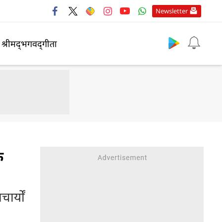
Newsletter
श्रीमद्‍भगवद्‍गीता
े
ार्यों