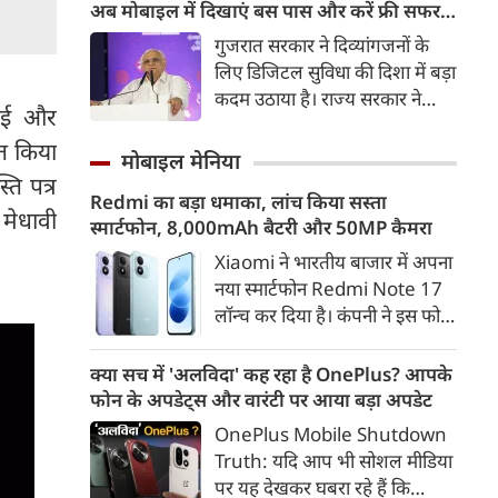
मुख्यमंत्री योगी आदित्यनाथ ने मेरठ
अब मोबाइल में दिखाएं बस पास और करें फ्री सफर,
की धरती पर उनका पुष्पवर्षा कर
केंद्र सरकार ने दिया अवॉर्ड
गुजरात सरकार ने दिव्यांगजनों के
अभिनंदन किया। इसके अलावा
लिए डिजिटल सुविधा की दिशा में बड़ा
हेलिकॉप्टर द्वारा आसमान से बरसते
कदम उठाया है। राज्य सरकार ने
फूलों को देखकर भी कांवड़िए भाव-
एसई और
दिव्यांगों को जारी किए जाने वाले
विभोर हो उठे। किसी ने हाथ जोड़कर
ित किया
‘दिव्यांग बस पास’ को डिजिलॉकर से
मोबाइल मेनिया
मुख्यमंत्री का अभिवादन किया तो
जोड़ दिया है। अब लाभार्थियों को बस
्ति पत्र
किसी ने हर-हर महादेव के जयघोष के
Redmi का बड़ा धमाका, लांच किया सस्ता
में सफर के दौरान बस पास की हार्ड
मेधावी
साथ अपनी खुशी जताई। हेलिकॉप्टर
स्मार्टफोन, 8,000mAh बैटरी और 50MP कैमरा
कॉपी साथ रखने की जरूरत नहीं
से की गई पुष्पवर्षा ने कांवड़ियों के
होगी। वे अपने मोबाइल फोन पर
Xiaomi ने भारतीय बाजार में अपना
उत्साह में जैसे नई ऊर्जा भर दी।
डिजिलॉकर में मौजूद डिजिटल बस
नया स्मार्टफोन Redmi Note 17
पास दिखाकर राज्य परिवहन की बसों
लॉन्च कर दिया है। कंपनी ने इस फोन
में सफर कर सकेंगे।
को TrueColour AMOLED
डिस्प्ले, 8,000mAh की बड़ी बैटरी
क्या सच में 'अलविदा' कह रहा है OnePlus? आपके
और Qualcomm Snapdragon
फोन के अपडेट्स और वारंटी पर आया बड़ा अपडेट
चिपसेट के साथ पेश किया है। फोन में
OnePlus Mobile Shutdown
50MP का मेन कैमरा दिया गया है।
Truth: यदि आप भी सोशल मीडिया
इसके अलावा Redmi Note 17 में
पर यह देखकर घबरा रहे हैं कि