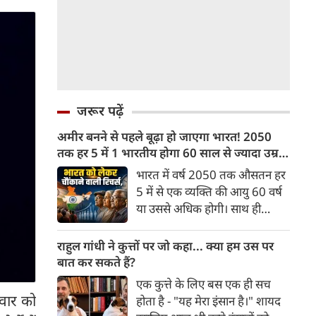
जरूर पढ़ें
अमीर बनने से पहले बूढ़ा हो जाएगा भारत! 2050
तक हर 5 में 1 भारतीय होगा 60 साल से ज्यादा उम्र
का
भारत में वर्ष 2050 तक औसतन हर
5 में से एक व्यक्ति की आयु 60 वर्ष
या उससे अधिक होगी। साथ ही
लगभग 10 में से 7 बुजुर्ग ग्रामीण
भारत में रहेंगे। ‘ट्रांसफॉर्म रूरल
राहुल गांधी ने कुत्तों पर जो कहा... क्या हम उस पर
इंडिया’ (टीआरआई) की रिचर्स के
बात कर सकते हैं?
अनुसार भारत विकसित देशों के
एक कुत्ते के लिए बस एक ही सच
विपरीत समृद्ध बनने से पहले ही वृद्ध
वार को
होता है - "यह मेरा इंसान है।" शायद
होती आबादी वाले देश की श्रेणी में