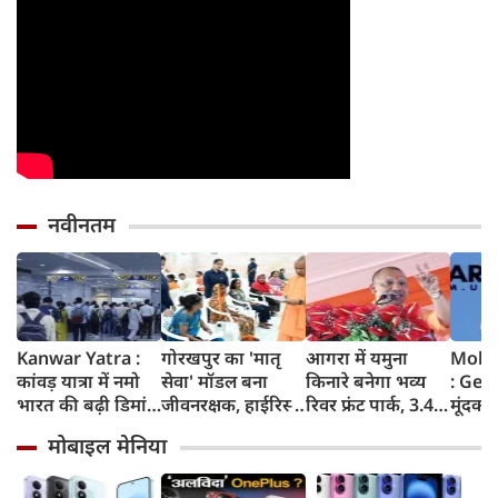
नवीनतम
Kanwar Yatra :
गोरखपुर का 'मातृ
आगरा में यमुना
Moha
कांवड़ यात्रा में नमो
सेवा' मॉडल बना
किनारे बनेगा भव्य
: Gen
भारत की बढ़ी डिमांड,
जीवनरक्षक, हाईरिस्क
रिवर फ्रंट पार्क, 3.46
मूंदकर
गाजियाबाद समेत
गर्भवती महिलाओं के
करोड़ रुपए खर्च
करूंगा,
मोबाइल मेनिया
कई स्टेशनों पर 50%
इलाज से बची 77
करेगी योगी सरकार;
प्रदर्शन
तक बढ़ी यात्रियों की
जिंदगियां
मिलेंगी ये खास
न बताए