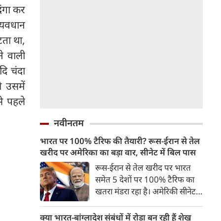
दंगा कर
व्यवधान
टता था,
े वाली
ि चंदा
 उसमें
से पहले
नवीनतम
भारत पर 100% टैरिफ की तैयारी? रूस-ईरान से तेल
खरीद पर अमेरिका का बड़ा वार, सीनेट में बिल पास
रूस-ईरान से तेल खरीद पर भारत
समेत 5 देशों पर 100% टैरिफ का
खतरा मंडरा रहा है। अमेरिकी सीनेट ने
इस संबंध में बिल को मंजूरी दे दी है।
अगर कांग्रेस से भी इस बिल को
क्या भारत-बांग्लादेश संबंधों में रोड़ा बन रही हैं शेख