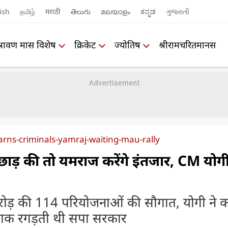
ish
தமிழ்
मराठी
తెలుగు
മലയാളം
ಕನ್ನಡ
ગુજરાતી
श्रावण मास विशेष
क्रिकेट
ज्योतिष
श्रीरामचरितमानस
rns-criminals-yamraj-waiting-mau-rally
छाड़ की तो यमराज करेंगे इंतजार, CM योग
ड़ की 114 परियोजनाओं की सौगात, योगी ने क
नाक रगड़ती थी सपा सरकार