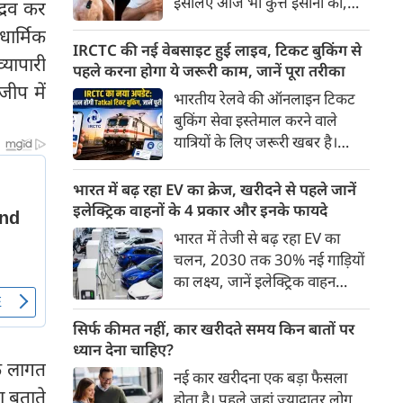
इसलिए आज भी कुत्ते इंसानों को,
द्रव कर
पहुंच रहा है।
इंसानों से बेहतर समझते हैं। जब हम
धार्मिक
भू-राजनीति से लेकर कृत्रिम
IRCTC की नई वेबसाइट हुई लाइव, टिकट बुकिंग से
्यापारी
बुद्धिमत्ता, जलवायु परिवर्तन से लेकर
पहले करना होगा ये जरूरी काम, जानें पूरा तरीका
क्रिकेट तक हर विषय पर बहस कर
जीप में
भारतीय रेलवे की ऑनलाइन टिकट
सकते हैं, तो उस जीव पर भी एक
बुकिंग सेवा इस्तेमाल करने वाले
गंभीर चर्चा बनती है जिसने किसी भी
यात्रियों के लिए जरूरी खबर है।
सभ्यता से पहले इंसान का साथ चुना
IRCTC ने अपनी नई टिकट बुकिंग
था। दुर्भाग्य यह है कि आज कुत्तों के
वेबसाइट का बीटा वर्जन लॉन्च कर
भारत में बढ़ रहा EV का क्रेज, खरीदने से पहले जानें
बारे में हमारी राय पशु-चिकित्सकों,
दिया है। करीब 24 साल पुराने
इलेक्ट्रिक वाहनों के 4 प्रकार और इनके फायदे
व्यवहार वैज्ञानिकों या विशेषज्ञों से
इंटरफेस के बाद वेबसाइट को नए
भारत में तेजी से बढ़ रहा EV का
कम... और व्हाट्सऐप यूनिवर्सिटी से
डिजाइन और कई नए फीचर्स के साथ
चलन, 2030 तक 30% नई गाड़ियों
ज़्यादा बनती है।
अपडेट किया गया है।
का लक्ष्य, जानें इलेक्ट्रिक वाहन
कितने प्रकार के होते हैं और क्या है
200 अरब रुपए का मौका
सिर्फ कीमत नहीं, कार खरीदते समय किन बातों पर
ध्यान देना चाहिए?
िक लागत
नई कार खरीदना एक बड़ा फैसला
ा बताते
होता है। पहले जहां ज़्यादातर लोग