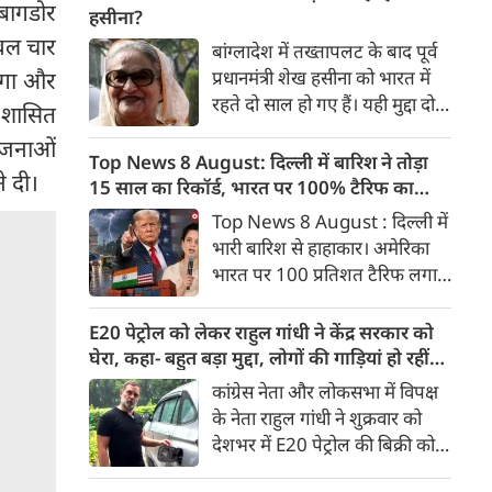
 बागडोर
मंजूरी मिल जाती है तो इसे राष्‍ट्रपति
हसीना?
डोनाल्ड ट्रंप के हस्ताक्षर के बाद
ेवल चार
बांग्लादेश में तख्तापलट के बाद पूर्व
अमेरिका रूस-ईरान से तेल खरीद पर
प्रधानमंत्री शेख हसीना को भारत में
ाएगा और
भारत पर 100% टैरिफ का रास्ता
रहते दो साल हो गए हैं। यही मुद्दा दोनों
ा शासित
साफ हो जाएगा।
देशों के आपसी संबंधों की राह में
योजनाओं
सबसे बड़ा रोड़ा बना हुआ है। शेख
Top News 8 August: दिल्ली में बारिश ने तोड़ा
े दी।
हसीना दोनों देशों के लिए बेहद अहम
15 साल का रिकॉर्ड, भारत पर 100% टैरिफ का
हैं।
खतरा; Gen Z पर कंगना का यू-टर्न
Top News 8 August : दिल्ली में
भारी बारिश से हाहाकार। अमेरिका
भारत पर 100 प्रतिशत टैरिफ लगाने
की तैयारी कर रहा है। बीजेपी सांसद
कंगना रनौत ने Gen Z को भारत की
E20 पेट्रोल को लेकर राहुल गांधी ने केंद्र सरकार को
‘सबसे बड़ी ताकत’ बताया है।
घेरा, कहा- बहुत बड़ा मुद्दा, लोगों की गाड़ियां हो रहीं
प्रयागराज में युवाओं से बात करेंगे
खराब, BJP ने बताया खराब पटकथा
कांग्रेस नेता और लोकसभा में विपक्ष
राहुल गांधी। बुजुर्ग पेंशनभोगियों का
के नेता राहुल गांधी ने शुक्रवार को
केन्द्र सरकार को अल्टीमेटम। 8
देशभर में E20 पेट्रोल की बिक्री को
अगस्त की बड़ी खबरें :
लेकर केंद्र सरकार पर हमला तेज कर