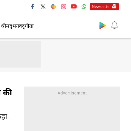
Newsletter
श्रीमद्‍भगवद्‍गीता
ी की
हा-