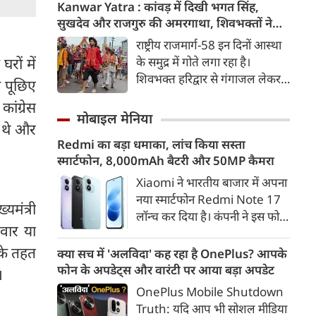
दिया। उन्होंने E20 को ‘बहुत बड़ा
Kanwar Yatra : कांवड़ में दिखी भगत सिंह,
मुद्दा’ बताते हुए आरोप लगाया कि
सुखदेव और राजगुरु की अमरगाथा, शिवभक्तों ने
इसके इस्तेमाल से वाहनों को नुकसान
अनोखे अंदाज में दी श्रद्धांजलि
राष्ट्रीय राजमार्ग-58 इन दिनों आस्था
हो रहा है और इसका आर्थिक बोझ
के समुद्र में गोते लगा रहा है।
रों में
आम उपभोक्ताओं पर पड़ रहा है।
शिवभक्त हरिद्वार से गंगाजल लेकर
े पूछिए
अपने-अपने गंतव्य की तरफ बढ़ रहे
ांग्रेस
है। लाखों शिवभक्तों के बीच रंग-
मोबाइल मेनिया
े थे और
बिरंगी और आकर्षक कांवड़ें हर किसी
Redmi का बड़ा धमाका, लांच किया सस्ता
का ध्यान बरबस अपनी ओर खींच रही
स्मार्टफोन, 8,000mAh बैटरी और 50MP कैमरा
हैं। लेकिन ऐसे में जब शिव चौक से
एक गुजरी कांवड़ ने लोगों के दिलों को
Xiaomi ने भारतीय बाजार में अपना
गहराई तक छू लिया। यह केवल
नया स्मार्टफोन Redmi Note 17
मंत्री
कांवड़ नहीं थी, बल्कि देश की
लॉन्च कर दिया है। कंपनी ने इस फोन
वार या
आजादी के अमर सेनानियों को
को TrueColour AMOLED
समर्पित एक चलती-फिरती श्रद्धांजलि
डिस्प्ले, 8,000mAh की बड़ी बैटरी
 के तहत
क्या सच में 'अलविदा' कह रहा है OnePlus? आपके
थी।
और Qualcomm Snapdragon
फोन के अपडेट्स और वारंटी पर आया बड़ा अपडेट
ं।
चिपसेट के साथ पेश किया है। फोन में
OnePlus Mobile Shutdown
50MP का मेन कैमरा दिया गया है।
Truth: यदि आप भी सोशल मीडिया