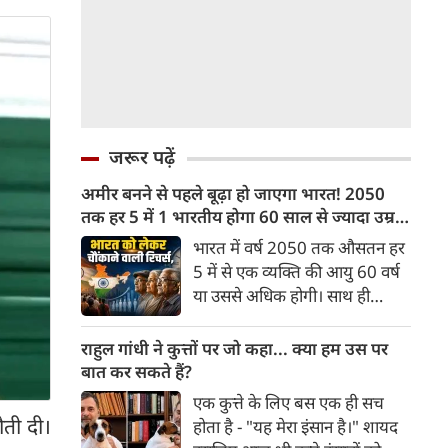
जरूर पढ़ें
अमीर बनने से पहले बूढ़ा हो जाएगा भारत! 2050
तक हर 5 में 1 भारतीय होगा 60 साल से ज्यादा उम्र
का
भारत में वर्ष 2050 तक औसतन हर
5 में से एक व्यक्ति की आयु 60 वर्ष
या उससे अधिक होगी। साथ ही
लगभग 10 में से 7 बुजुर्ग ग्रामीण
भारत में रहेंगे। ‘ट्रांसफॉर्म रूरल
राहुल गांधी ने कुत्तों पर जो कहा... क्या हम उस पर
इंडिया’ (टीआरआई) की रिचर्स के
बात कर सकते हैं?
अनुसार भारत विकसित देशों के
एक कुत्ते के लिए बस एक ही सच
विपरीत समृद्ध बनने से पहले ही वृद्ध
ौती दी।
होता है - "यह मेरा इंसान है।" शायद
होती आबादी वाले देश की श्रेणी में