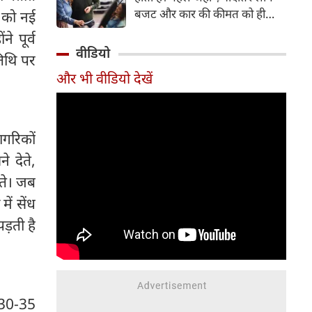
बजट और कार की कीमत को ही
 को नई
सबसे अहम मानते थे, वहीं आज
े पूर्व
खरीदार कई दूसरे पहलुओं पर भी
वीडियो
िथि पर
ध्यान देते हैं। आइए जानते हैं कि कार
और भी वीडियो देखें
खरीदते समय किन बातों पर ध्यान
देना चाहिए।
ागरिकों
 देते,
रते। जब
ें सेंध
ड़ती है
ु 30-35