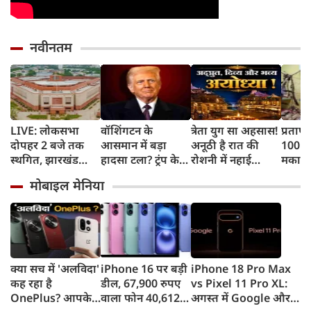
नवीनतम
LIVE: लोकसभा
वॉशिंगटन के
त्रेता युग सा अहसास!
प्रतापग
दोपहर 2 बजे तक
आसमान में बड़ा
अनूठी है रात की
100 सा
स्थगित, झारखंड
हादसा टला? ट्रंप के
रोशनी में नहाई
मकान 
विधानसभा में भी
मरीन वन हेलिकॉप्टर
रामनगरी अयोध्या
परिवार
मोबाइल मेनिया
बवाल
के बेहद करीब पहुंचा
दर्दना
यात्री विमान, जांच
शुरू
क्या सच में 'अलविदा'
iPhone 16 पर बड़ी
iPhone 18 Pro Max
कह रहा है
डील, 67,900 रुपए
vs Pixel 11 Pro XL:
OnePlus? आपके
वाला फोन 40,612
अगस्त में Google और