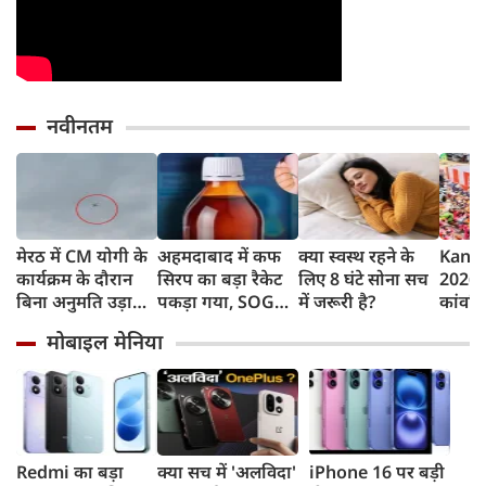
नवीनतम
मेरठ में CM योगी के
अहमदाबाद में कफ
क्या स्वस्थ रहने के
Kanwa
कार्यक्रम के दौरान
सिरप का बड़ा रैकेट
लिए 8 घंटे सोना सच
2026 :
बिना अनुमति उड़ाया
पकड़ा गया, SOG
में जरूरी है?
कांवड़ि
ड्रोन, पुलिस ने युवक
क्राइम ब्रांच ने 60
फूलों 
मोबाइल मेनिया
को किया गिरफ्तार
रुपए लाख का माल
बोले- 
जब्त किया
योगीजी
सम्मान
Redmi का बड़ा
क्या सच में 'अलविदा'
iPhone 16 पर बड़ी