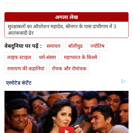
अगला लेख
सुरक्षाबलों का ऑपरेशन महादेव, श्रीनगर के पास दाचीगाम में 3
आतंकवादी ढेर
वेबदुनिया पर पढ़ें :
समाचार
बॉलीवुड
ज्योतिष
लाइफ स्‍टाइल
धर्म-संसार
महाभारत के किस्से
रामायण की कहानियां
रोचक और रोमांचक