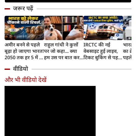
जरूर पढ़ें
अमीर बनने से पहले
राहुल गांधी ने कुत्तों
IRCTC की नई
भारत म
बूढ़ा हो जाएगा भारत!
पर जो कहा... क्या
वेबसाइट हुई लाइव,
का क्रे
2050 तक हर 5 में 1
हम उस पर बात कर
टिकट बुकिंग से पहले
पहले जा
भारतीय होगा 60
सकते हैं?
करना होगा ये जरूरी
वाहनों 
वीडियो
साल से ज्यादा उम्र का
काम, जानें पूरा
और इन
तरीका
और भी वीडियो देखें