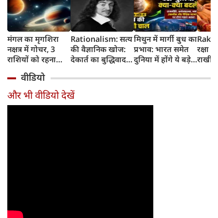
मंगल का मृगशिरा
Rationalism: सत्य
मिथुन में मार्गी बुध का
Rakhi
नक्षत्र में गोचर, 3
की वैज्ञानिक खोज:
प्रभाव: भारत समेत
रक्षा ब
राशियों को रहना
देकार्त का बुद्धिवाद
दुनिया में होंगे ये बड़े
राखी ब
होगा 12 अगस्त तक
और आधुनिक दर्शन
बदलाव
मुहूर्त?
वीडियो
सावधान
का जन्म
और भी वीडियो देखें