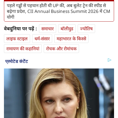
पहले गड्ढों से पहचान होती थी UP की, अब बुलेट ट्रेन की स्पीड से
बढ़ेगा प्रदेश, CII Annual Business Summit 2026 में CM
योगी
वेबदुनिया पर पढ़ें :
समाचार
बॉलीवुड
ज्योतिष
लाइफ स्‍टाइल
धर्म-संसार
महाभारत के किस्से
रामायण की कहानियां
रोचक और रोमांचक