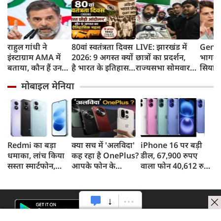
राहुल गांधी ने
80वां स्वतंत्रता दिवस
LIVE: झारखंड में
Gen Z
इंस्टाग्राम AMA में
2026: 9 अगस्त क्यों
छात्रों का प्रदर्शन,
भागवत
बताया, कौन हैं उनका
है भारत के इतिहास
राज्यसभा सोमवार
सियास
पसंदीदा नेता?
का सबसे अहम दिन?
तक स्थगित
प्रियंक
मोबाइल मेनिया
जानिए भारत छोड़ो
छात्रों
आंदोलन की कहानी
सर्टिफ
जरूरत 
Redmi का बड़ा
क्या सच में 'अलविदा'
iPhone 16 पर बड़ी
धमाका, लांच किया
कह रहा है OnePlus?
डील, 67,900 रुपए
सस्ता स्मार्टफोन,
आपके फोन के
वाला फोन 40,612 रुपए
8,000mAh बैटरी
अपडेट्स और वारंटी पर
में खरीदने का मौका, ऐसे
और 50MP कैमरा
आया बड़ा अपडेट
मिलेगा डिस्काउंट