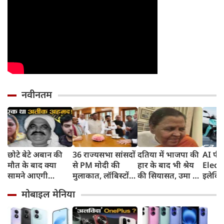
नवीनतम
छोटे बेटे अबान की
36 राज्यसभा सांसदों
दतिया में भाजपा की
AI फीच
मौत के बाद क्या
से PM मोदी की
हार के बाद भी श्रेय
Elect
सामने आएगी
मुलाकात, लॉबिस्टों
की सियासत, उमा का
इलेक्ट्
शाइस्ता? 2023 से
और पावर ब्रोकरों से
दावा, मेरे एक वाक्य
देगा 
मोबाइल मेनिया
फरार है माफिया
किया सावधान
से मिले वोट, लोधी
165km
अतीक अहमद की
बाहुल्य बसई में पार्टी
8 साल 
पत्नी
को मिली थी बढ़त
वारंटी,