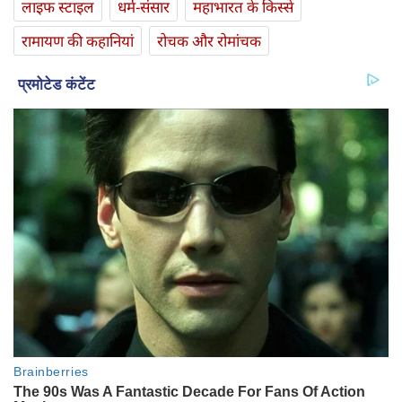
लाइफ स्‍टाइल
धर्म-संसार
महाभारत के किस्से
रामायण की कहानियां
रोचक और रोमांचक