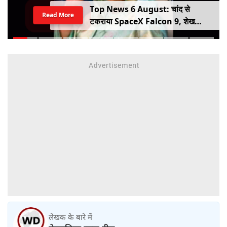
Top News 6 August: चांद से
Read More
टकराया SpaceX Falcon 9, शेख
हसीना की घर वापसी का ऐलान, MP में बस
किराया बढ़ा
लेखक के बारे में