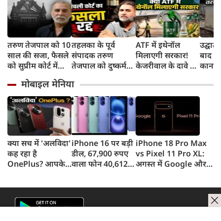
तरुण तेजपाल को 10
तहलका के पूर्व
ATF में इथेनॉल
उद्घाट
साल की सजा, फैसले
संपादक तरुण
मिलाएगी सरकार!
बाद ध
को सुप्रीम कोर्ट में
तेजपाल को दुष्कर्म
केजरीवाल के दावे पर
कानपुर 
करेंगे चैलेंज
मामले में 10 साल की
क्या बोले उड्डयन मंत्री
पंखे स
मोबाइल मेनिया
सजा, जानिए क्या है
किंजरापु?
सड़क,
पूरा मामला
तंज
क्या सच में 'अलविदा'
iPhone 16 पर बड़ी
iPhone 18 Pro Max
कह रहा है
डील, 67,900 रुपए
vs Pixel 11 Pro XL:
OnePlus? आपके
वाला फोन 40,612
अगस्त में Google और
फोन के अपडेट्स और
रुपए में खरीदने का
सितंबर में Apple की
वारंटी पर आया बड़ा
मौका, ऐसे मिलेगा
टक्कर, जानें कौन होगा
अपडेट
डिस्काउंट
सबसे दमदार?