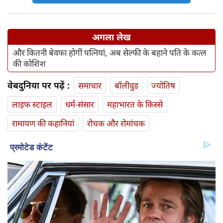
अगला लेख
और कितनी बेवफा होगीं पत्‍नियां, अब सेल्‍फी के बहाने पति के कत्‍ल
की कोशिश
वेबदुनिया पर पढ़ें :
समाचार
बॉलीवुड
ज्योतिष
लाइफ स्‍टाइल
धर्म-संसार
महाभारत के किस्से
रामायण की कहानियां
रोचक और रोमांचक