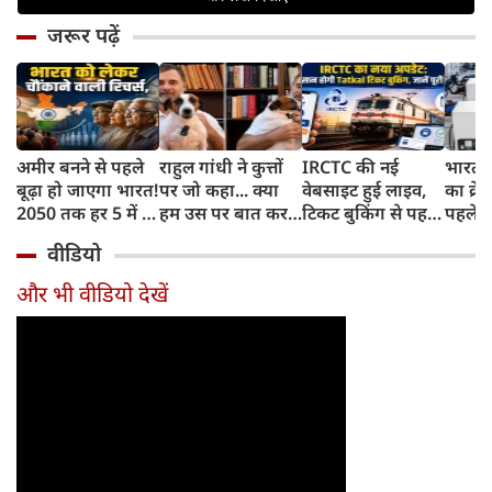
जरूर पढ़ें
अमीर बनने से पहले
राहुल गांधी ने कुत्तों
IRCTC की नई
भारत म
बूढ़ा हो जाएगा भारत!
पर जो कहा... क्या
वेबसाइट हुई लाइव,
का क्रे
2050 तक हर 5 में 1
हम उस पर बात कर
टिकट बुकिंग से पहले
पहले जा
भारतीय होगा 60
सकते हैं?
करना होगा ये जरूरी
वाहनों 
वीडियो
साल से ज्यादा उम्र का
काम, जानें पूरा
और इन
तरीका
और भी वीडियो देखें