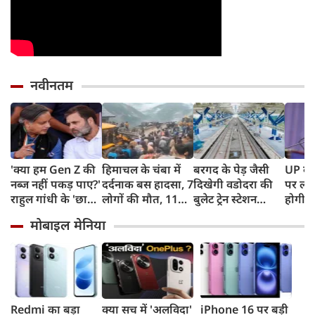
नवीनतम
'क्या हम Gen Z की
हिमाचल के चंबा में
बरगद के पेड़ जैसी
UP के क
नब्ज नहीं पकड़ पाए?'
दर्दनाक बस हादसा, 7
दिखेगी वडोदरा की
पर लगे
राहुल गांधी के 'छात्रों
लोगों की मौत, 11
बुलेट ट्रेन स्टेशन
होगी न
की गूंज' पर शशि
घायल
बिल्डिंग, एयरपोर्ट
शपथ; 
मोबाइल मेनिया
थरूर का बड़ा बयान
जैसी सुविधाएं देख रह
मीटर दा
जाएंगे दंग
पर सख्
Redmi का बड़ा
क्या सच में 'अलविदा'
iPhone 16 पर बड़ी