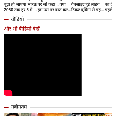
बूढ़ा हो जाएगा भारत!
पर जो कहा... क्या
वेबसाइट हुई लाइव,
का क्रे
2050 तक हर 5 में 1
हम उस पर बात कर
टिकट बुकिंग से पहले
पहले जा
भारतीय होगा 60
सकते हैं?
करना होगा ये जरूरी
वाहनों 
वीडियो
साल से ज्यादा उम्र का
काम, जानें पूरा
और इन
तरीका
और भी वीडियो देखें
नवीनतम