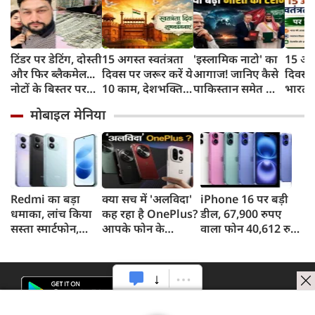
टिंडर पर डेटिंग, दोस्ती
15 अगस्त स्वतंत्रता
'इस्लामिक नाटो' का
15 अगस्
और फिर ब्लैकमेल...
दिवस पर जरूर करें ये
आगाज! जानिए कैसे
दिवस प
नोटों के बिस्तर पर
10 काम, देशभक्ति
पाकिस्तान समेत तीन
भारत 
सोकर दिखाया शादी
के साथ ऐसे मनाएं
मुल्कों की डील ने
का इत
मोबाइल मेनिया
का सपना, लूट लिए 6
आजादी का पर्व
बढ़ाई भारत की टेंशन
महत्व
करोड़ रुपए
Redmi का बड़ा
क्या सच में 'अलविदा'
iPhone 16 पर बड़ी
धमाका, लांच किया
कह रहा है OnePlus?
डील, 67,900 रुपए
सस्ता स्मार्टफोन,
आपके फोन के
वाला फोन 40,612 रुपए
8,000mAh बैटरी
अपडेट्स और वारंटी पर
में खरीदने का मौका, ऐसे
और 50MP कैमरा
आया बड़ा अपडेट
मिलेगा डिस्काउंट