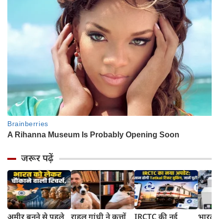
जरूर पढ़ें
अमीर बनने से पहले
राहुल गांधी ने कुत्तों
IRCTC की नई
भारत म