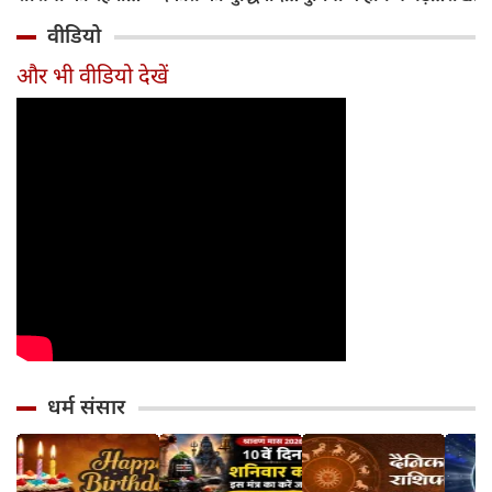
होगा 12 अगस्त तक
और आधुनिक दर्शन
बदलाव
मुहूर्त?
वीडियो
सावधान
का जन्म
और भी वीडियो देखें
धर्म संसार