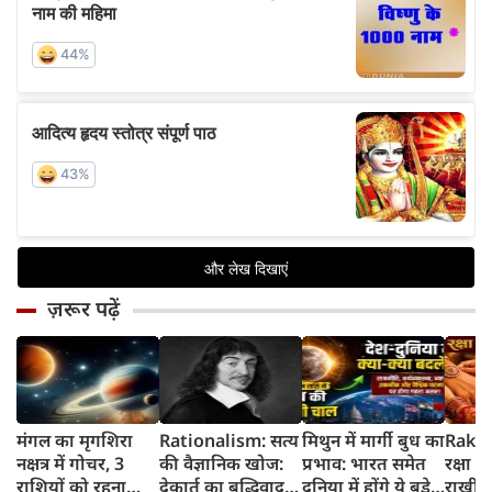
ज़रूर पढ़ें
मंगल का मृगशिरा
Rationalism: सत्य
मिथुन में मार्गी बुध का
Rakhi
नक्षत्र में गोचर, 3
की वैज्ञानिक खोज:
प्रभाव: भारत समेत
रक्षा ब
राशियों को रहना
देकार्त का बुद्धिवाद
दुनिया में होंगे ये बड़े
राखी ब