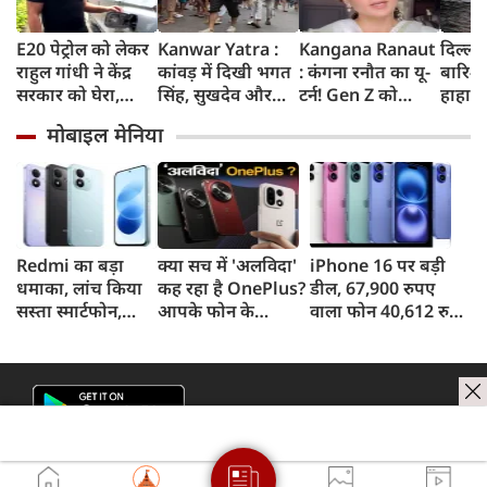
E20 पेट्रोल को लेकर
Kanwar Yatra :
Kangana Ranaut
दिल्ली
राहुल गांधी ने केंद्र
कांवड़ में दिखी भगत
: कंगना रनौत का यू-
बारिश 
सरकार को घेरा,
सिंह, सुखदेव और
टर्न! Gen Z को
हाहाका
कहा- बहुत बड़ा मुद्दा,
राजगुरु की
बताया भारत की
में जलभ
मोबाइल मेनिया
लोगों की गाड़ियां हो
अमरगाथा,
'सबसे बड़ी ताकत',
जाम में
रहीं खराब, BJP ने
शिवभक्तों ने अनोखे
कुछ दिन पहले
सड़कों
बताया खराब
अंदाज में दी
प्रदर्शनकारियों को
तक पा
पटकथा
श्रद्धांजलि
कहा था 'जेनरेशन
गटर'
Redmi का बड़ा
क्या सच में 'अलविदा'
iPhone 16 पर बड़ी
धमाका, लांच किया
कह रहा है OnePlus?
डील, 67,900 रुपए
सस्ता स्मार्टफोन,
आपके फोन के
वाला फोन 40,612 रुपए
8,000mAh बैटरी
अपडेट्स और वारंटी पर
में खरीदने का मौका, ऐसे
और 50MP कैमरा
आया बड़ा अपडेट
मिलेगा डिस्काउंट