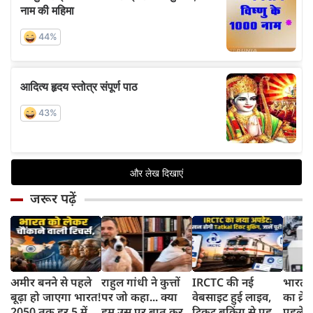
जरूर पढ़ें
अमीर बनने से पहले
राहुल गांधी ने कुत्तों
IRCTC की नई
भारत म
बूढ़ा हो जाएगा भारत!
पर जो कहा... क्या
वेबसाइट हुई लाइव,
का क्रे
2050 तक हर 5 में 1
हम उस पर बात कर
टिकट बुकिंग से पहले
पहले जा