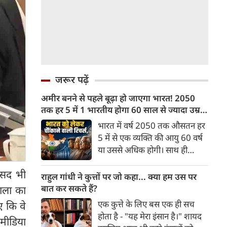
जरूर पढ़ें
अमीर बनने से पहले बूढ़ा हो जाएगा भारत! 2050
तक हर 5 में 1 भारतीय होगा 60 साल से ज्यादा उम्र
का
भारत में वर्ष 2050 तक औसतन हर
5 में से एक व्यक्ति की आयु 60 वर्ष
या उससे अधिक होगी। साथ ही
लगभग 10 में से 7 बुजुर्ग ग्रामीण
ांसद भी
भारत में रहेंगे। ‘ट्रांसफॉर्म रूरल
राहुल गांधी ने कुत्तों पर जो कहा... क्या हम उस पर
इंडिया’ (टीआरआई) की रिचर्स के
बात कर सकते हैं?
ाला का
अनुसार भारत विकसित देशों के
एक कुत्ते के लिए बस एक ही सच
ए कि वे
विपरीत समृद्ध बनने से पहले ही वृद्ध
होता है - "यह मेरा इंसान है।" शायद
 मीडिया
होती आबादी वाले देश की श्रेणी में