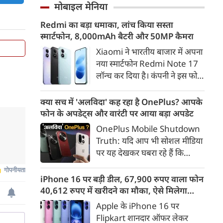
और गाजियाबाद के कई इलाकों में
मोबाइल मेनिया
गलत ठहराना उचित नहीं है। उन्होंने
सड़कें पानी से लबालब हो गईं,
कहा कि Gen Z सरकार का हिस्सा है
Redmi का बड़ा धमाका, लांच किया सस्ता
जिसके चलते कई प्रमुख मार्गों पर
और इसी पीढ़ी के जनादेश की वजह
स्मार्टफोन, 8,000mAh बैटरी और 50MP कैमरा
लंबा ट्रैफिक जाम लग गया। भारी
से मौजूदा सरकार लंबे समय से सत्ता
बारिश के कारण लोगों को अपने
Xiaomi ने भारतीय बाजार में अपना
में है।
गंतव्य तक पहुंचने में काफी परेशानी
नया स्मार्टफोन Redmi Note 17
का सामना करना पड़ा।
लॉन्च कर दिया है। कंपनी ने इस फोन
को TrueColour AMOLED
डिस्प्ले, 8,000mAh की बड़ी बैटरी
क्या सच में 'अलविदा' कह रहा है OnePlus? आपके
और Qualcomm Snapdragon
फोन के अपडेट्स और वारंटी पर आया बड़ा अपडेट
चिपसेट के साथ पेश किया है। फोन में
OnePlus Mobile Shutdown
50MP का मेन कैमरा दिया गया है।
Truth: यदि आप भी सोशल मीडिया
इसके अलावा Redmi Note 17 में
पर यह देखकर घबरा रहे हैं कि
Corning Gorilla Glass 7i
"OnePlus मोबाइल बंद हो रहा है",
प्रोटेक्शन, IP65 रेटिंग और मजबूत
तो थोड़ा ठहरिए! टेक वर्ल्ड में किसी
iPhone 16 पर बड़ी डील, 67,900 रुपए वाला फोन
चेसिस जैसे फीचर्स मिलते हैं।
समय 'फ्लैगशिप किलर' के नाम से
40,612 रुपए में खरीदने का मौका, ऐसे मिलेगा
मशहूर इस ब्रांड को लेकर इंटरनेट पर
डिस्काउंट
Apple के iPhone 16 पर
लगातार कयासबाजी का दौर जारी है।
Flipkart शानदार ऑफर लेकर