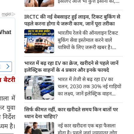
इसलिए आज भी कुत्ते इंसानों को,
पहुंच रहा है।
इंसानों से बेहतर समझते हैं। जब हम
भू-राजनीति से लेकर कृत्रिम
IRCTC की नई वेबसाइट हुई लाइव, टिकट बुकिंग से
बुद्धिमत्ता, जलवायु परिवर्तन से लेकर
पहले करना होगा ये जरूरी काम, जानें पूरा तरीका
क्रिकेट तक हर विषय पर बहस कर
भारतीय रेलवे की ऑनलाइन टिकट
सकते हैं, तो उस जीव पर भी एक
बुकिंग सेवा इस्तेमाल करने वाले
गंभीर चर्चा बनती है जिसने किसी भी
यात्रियों के लिए जरूरी खबर है।
सभ्यता से पहले इंसान का साथ चुना
IRCTC ने अपनी नई टिकट बुकिंग
था। दुर्भाग्य यह है कि आज कुत्तों के
वेबसाइट का बीटा वर्जन लॉन्च कर
भारत में बढ़ रहा EV का क्रेज, खरीदने से पहले जानें
बारे में हमारी राय पशु-चिकित्सकों,
दिया है। करीब 24 साल पुराने
इलेक्ट्रिक वाहनों के 4 प्रकार और इनके फायदे
व्यवहार वैज्ञानिकों या विशेषज्ञों से
इंटरफेस के बाद वेबसाइट को नए
बैटरी
भारत में तेजी से बढ़ रहा EV का
कम... और व्हाट्सऐप यूनिवर्सिटी से
डिजाइन और कई नए फीचर्स के साथ
चलन, 2030 तक 30% नई गाड़ियों
ज़्यादा बनती है।
अपडेट किया गया है।
का लक्ष्य, जानें इलेक्ट्रिक वाहन
ला में
कितने प्रकार के होते हैं और क्या है
कर युवा
200 अरब रुपए का मौका
सिर्फ कीमत नहीं, कार खरीदते समय किन बातों पर
निर्देश
ध्यान देना चाहिए?
्यम है।
नई कार खरीदना एक बड़ा फैसला
होता है। पहले जहां ज़्यादातर लोग