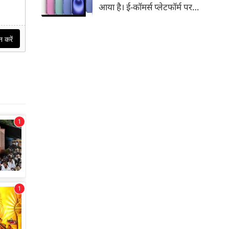
आया है। ई-कॉमर्स प्लेटफॉर्म पर
iPhone 16 के 128GB मॉडल की
कीमत सीधे डिस्काउंट के बाद
67,900 रुपए हो गई है। वहीं, अगर
ग्राहक एक्सचेंज ऑफर और चुनिंदा
बैंक कार्ड के डिस्काउंट का फायदा
उठाते हैं, तो इस फोन को प्रभावी तौर
पर सिर्फ 40,612 रुप में खरीदा जा
सकता है।