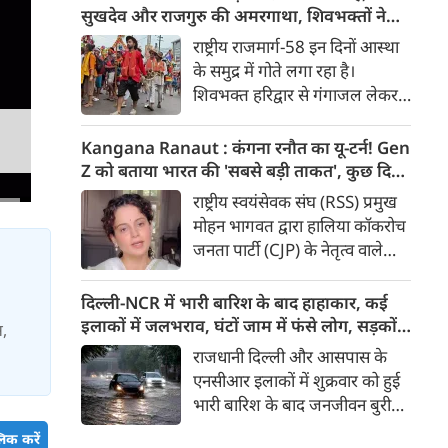
मुद्दा’ बताते हुए आरोप लगाया कि
सुखदेव और राजगुरु की अमरगाथा, शिवभक्तों ने
इसके इस्तेमाल से वाहनों को नुकसान
अनोखे अंदाज में दी श्रद्धांजलि
राष्ट्रीय राजमार्ग-58 इन दिनों आस्था
हो रहा है और इसका आर्थिक बोझ
के समुद्र में गोते लगा रहा है।
आम उपभोक्ताओं पर पड़ रहा है।
शिवभक्त हरिद्वार से गंगाजल लेकर
अपने-अपने गंतव्य की तरफ बढ़ रहे
है। लाखों शिवभक्तों के बीच रंग-
Kangana Ranaut : कंगना रनौत का यू-टर्न! Gen
बिरंगी और आकर्षक कांवड़ें हर किसी
Z को बताया भारत की 'सबसे बड़ी ताकत', कुछ दिन
का ध्यान बरबस अपनी ओर खींच रही
पहले प्रदर्शनकारियों को कहा था 'जेनरेशन गटर'
राष्ट्रीय स्वयंसेवक संघ (RSS) प्रमुख
हैं। लेकिन ऐसे में जब शिव चौक से
मोहन भागवत द्वारा हालिया कॉकरोच
एक गुजरी कांवड़ ने लोगों के दिलों को
जनता पार्टी (CJP) के नेतृत्व वाले
गहराई तक छू लिया। यह केवल
प्रदर्शनों में Gen Z की भूमिका को
कांवड़ नहीं थी, बल्कि देश की
समर्थन दिए जाने के एक दिन बाद
दिल्ली-NCR में भारी बारिश के बाद हाहाकार, कई
आजादी के अमर सेनानियों को
बीजेपी सांसद और अभिनेत्री कंगना
इलाकों में जलभराव, घंटों जाम में फंसे लोग, सड़कों
स,
समर्पित एक चलती-फिरती श्रद्धांजलि
रनौत ने अपने पहले के बयान पर
पर भरा कमर तक पानी
राजधानी दिल्ली और आसपास के
थी।
सफाई दी। उन्होंने अब Gen Z को
एनसीआर इलाकों में शुक्रवार को हुई
भारत की ‘सबसे बड़ी ताकत’ बताया
भारी बारिश के बाद जनजीवन बुरी
है। कंगना ने कहा कि कुछ लोगों के
तरह प्रभावित हुआ। दिल्ली, नोएडा
िक करें
व्यवहार के आधार पर पूरी पीढ़ी को