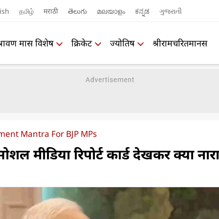
ish
தமிழ்
मराठी
తెలుగు
മലയാളം
ಕನ್ನಡ
ગુજરાતી
श्रावण मास विशेष
क्रिकेट
ज्योतिष
श्रीरामचरितमानस
ment Mantra For BJP MPs
सोशल मीडिया रिपोर्ट कार्ड देखकर क्या ना