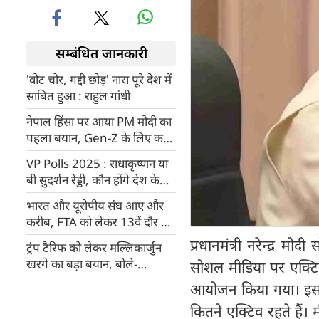
सम्बंधित जानकारी
'वोट चोर, गद्दी छोड़' नारा पूरे देश में
साबित हुआ : राहुल गांधी
नेपाल हिंसा पर आया PM मोदी का
पहला बयान, Gen-Z के लिए कही
यह बात
VP Polls 2025 : राधाकृष्णन या
बी सुदर्शन रेड्डी, कौन होंगे देश के
अगले उपराष्ट्रपति, चुनाव आज
भारत और यूरोपीय संघ आए और
करीब, FTA को लेकर 13वें दौर की
वार्ता शुरू
प्रधानमंत्री नरेन्द्र म
ट्रंप टैरिफ को लेकर मल्लिकार्जुन
खरगे का बड़ा बयान, बोले-
सोशल मीडिया पर एक्टिव
प्रधानमंत्री मोदी देश के दुश्मन बन
आयोजन किया गया। इस दौ
गए हैं...
कितने एक्टिव रहते हैं।