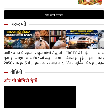
जरूर पढ़ें
अमीर बनने से पहले
राहुल गांधी ने कुत्तों
IRCTC की नई
भारत म
बूढ़ा हो जाएगा भारत!
पर जो कहा... क्या
वेबसाइट हुई लाइव,
का क्रे
2050 तक हर 5 में 1
हम उस पर बात कर
टिकट बुकिंग से पहले
पहले जा
भारतीय होगा 60
सकते हैं?
करना होगा ये जरूरी
वाहनों 
वीडियो
साल से ज्यादा उम्र का
काम, जानें पूरा
और इन
तरीका
और भी वीडियो देखें