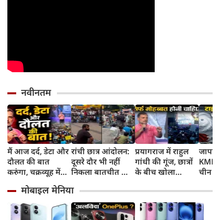
नवीनतम
मैं आज दर्द, डेटा और
रांची छात्र आंदोलन:
प्रयागराज में राहुल
जापान
दौलत की बात
दूसरे दौर भी नहीं
गांधी की गूंज, छात्रों
KMPH 
करुंगा, चक्रव्यूह में
निकला बातचीत का
के बीच खोला
चीन क
फंसे हैं देश के छात्र,
कोई नतीजा, MLA
रोजगार के '5 बंद
टाइफून
मोबाइल मेनिया
रील नशा है, छात्रों की
जयराम महतो ने
दरवाजों' का सच
में अलर
गूंज में बोले राहुल
किया अनशन का
स्कूल बं
गांधी
ऐलान