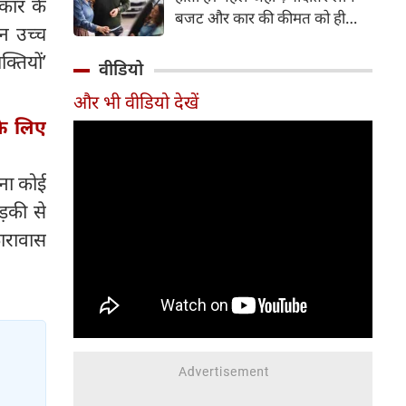
रकार के
बजट और कार की कीमत को ही
न उच्च
सबसे अहम मानते थे, वहीं आज
्तियों’
खरीदार कई दूसरे पहलुओं पर भी
वीडियो
ध्यान देते हैं। आइए जानते हैं कि कार
और भी वीडियो देखें
खरीदते समय किन बातों पर ध्यान
के लिए
देना चाहिए।
लना कोई
ड़की से
कारावास