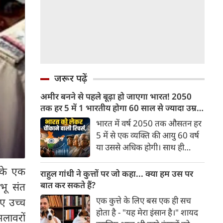
जरूर पढ़ें
अमीर बनने से पहले बूढ़ा हो जाएगा भारत! 2050
तक हर 5 में 1 भारतीय होगा 60 साल से ज्यादा उम्र
का
भारत में वर्ष 2050 तक औसतन हर
5 में से एक व्यक्ति की आयु 60 वर्ष
या उससे अधिक होगी। साथ ही
लगभग 10 में से 7 बुजुर्ग ग्रामीण
 के एक
भारत में रहेंगे। ‘ट्रांसफॉर्म रूरल
राहुल गांधी ने कुत्तों पर जो कहा... क्या हम उस पर
इंडिया’ (टीआरआई) की रिचर्स के
बात कर सकते हैं?
भू संत
अनुसार भारत विकसित देशों के
एक कुत्ते के लिए बस एक ही सच
ए उच्च
विपरीत समृद्ध बनने से पहले ही वृद्ध
होता है - "यह मेरा इंसान है।" शायद
मलावरों
होती आबादी वाले देश की श्रेणी में