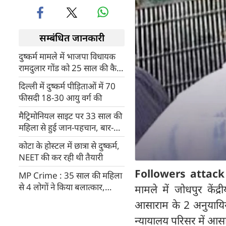
सम्बंधित जानकारी
दुष्कर्म मामले में भाजपा विधायक
रामदुलार गोंड को 25 साल की कैद,
10 लाख का जुर्माना
दिल्ली में दुष्‍कर्म पीड़िताओं में 70
फीसदी 18-30 आयु वर्ग की
मैट्रिमोनियल साइट पर 33 साल की
महिला से हुई जान-पहचान, बार-बार
बलात्कार
कोटा के होस्‍टल में छात्रा से दुष्‍कर्म,
NEET की कर रही थी तैयारी
Followers attack
MP Crime : 35 साल की महिला
से 4 लोगों ने किया बलात्कार,
मामले में जोधपुर कें
अपहरण कर रातभर करते रहे
आसाराम के 2 अनुयायियो
ज्यादती
न्यायालय परिसर में आस