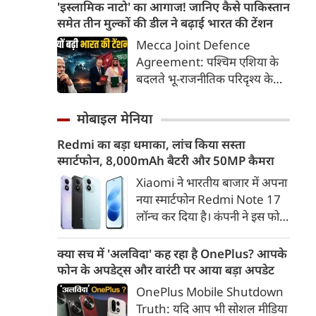
अवकाश नहीं, बल्कि उन शहीदों को
'इस्लामिक नाटो' का आगाज! जानिए कैसे पाकिस्तान
याद करने और उनके बलिदान का
समेत तीन मुल्कों की डील ने बढ़ाई भारत की टेंशन
सम्मान करने का दिन है, जिन्होंने हमें
Mecca Joint Defence
यह आजादी दी। इस दिन को सार्थक
Agreement: पश्चिम एशिया के
बनाने के लिए हमें कुछ खास कार्य
बदलते भू-राजनीतिक परिदृश्य के
जरूर करने चाहिए, जिससे हमारे
बीच तुर्की, पाकिस्तान और सऊदी
अंदर राष्ट्रभक्ति की भावना और भी
अरब ने एक ऐतिहासिक और
मोबाइल मेनिया
गहरी हो सके।
रणनीतिक 'मक्का संयुक्त रक्षा
Redmi का बड़ा धमाका, लांच किया सस्ता
समझौते' (Mecca Joint
स्मार्टफोन, 8,000mAh बैटरी और 50MP कैमरा
Defence Agreement) पर
हस्ताक्षर किए हैं।
Xiaomi ने भारतीय बाजार में अपना
नया स्मार्टफोन Redmi Note 17
लॉन्च कर दिया है। कंपनी ने इस फोन
को TrueColour AMOLED
डिस्प्ले, 8,000mAh की बड़ी बैटरी
क्या सच में 'अलविदा' कह रहा है OnePlus? आपके
और Qualcomm Snapdragon
फोन के अपडेट्स और वारंटी पर आया बड़ा अपडेट
चिपसेट के साथ पेश किया है। फोन में
OnePlus Mobile Shutdown
50MP का मेन कैमरा दिया गया है।
Truth: यदि आप भी सोशल मीडिया