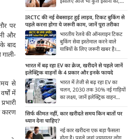
इसलिए आज भी कुत्ते इंसानों को,
पहुंच रहा है।
इंसानों से बेहतर समझते हैं। जब हम
भू-राजनीति से लेकर कृत्रिम
IRCTC की नई वेबसाइट हुई लाइव, टिकट बुकिंग से
बुद्धिमत्ता, जलवायु परिवर्तन से लेकर
पहले करना होगा ये जरूरी काम, जानें पूरा तरीका
तौर पर
क्रिकेट तक हर विषय पर बहस कर
भारतीय रेलवे की ऑनलाइन टिकट
हनी और
सकते हैं, तो उस जीव पर भी एक
बुकिंग सेवा इस्तेमाल करने वाले
के बाद
गंभीर चर्चा बनती है जिसने किसी भी
यात्रियों के लिए जरूरी खबर है।
सभ्यता से पहले इंसान का साथ चुना
े गाली-
IRCTC ने अपनी नई टिकट बुकिंग
था। दुर्भाग्य यह है कि आज कुत्तों के
वेबसाइट का बीटा वर्जन लॉन्च कर
भारत में बढ़ रहा EV का क्रेज, खरीदने से पहले जानें
बारे में हमारी राय पशु-चिकित्सकों,
दिया है। करीब 24 साल पुराने
इलेक्ट्रिक वाहनों के 4 प्रकार और इनके फायदे
व्यवहार वैज्ञानिकों या विशेषज्ञों से
इंटरफेस के बाद वेबसाइट को नए
भारत में तेजी से बढ़ रहा EV का
समय से
कम... और व्हाट्सऐप यूनिवर्सिटी से
डिजाइन और कई नए फीचर्स के साथ
चलन, 2030 तक 30% नई गाड़ियों
ज़्यादा बनती है।
षों में
अपडेट किया गया है।
का लक्ष्य, जानें इलेक्ट्रिक वाहन
प्रभारी
कितने प्रकार के होते हैं और क्या है
का कारण
200 अरब रुपए का मौका
सिर्फ कीमत नहीं, कार खरीदते समय किन बातों पर
ध्यान देना चाहिए?
नई कार खरीदना एक बड़ा फैसला
होता है। पहले जहां ज़्यादातर लोग