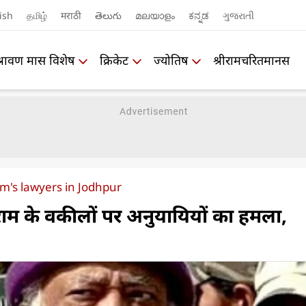
ish
தமிழ்
मराठी
తెలుగు
മലയാളം
ಕನ್ನಡ
ગુજરાતી
श्रावण मास विशेष
क्रिकेट
ज्योतिष
श्रीरामचरितमानस
m's lawyers in Jodhpur
ाम के वकीलों पर अनुयायियों का हमला,