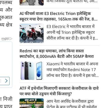
कभी जिसकी तूती बोलती थी, उस
उपलब्ध
गैरकानूनी जानकारी हटाने की
पूर्व सांसद और माफिया अतीक
थ्य और
समयसीमा 36 घंटे से घटाकर 3 घंटे
अहमद के कुनबे पर कानून और
AI फीचर्स वाला E3 Electric Trion इलेक्ट्रिक
कर दी गई है।
 शुरुआत
किस्मत की दोहरी मार पड़ रही है।
स्कूटर मचा देगा तहलका, 165km तक की रेंज, 8
जिस झांसी जिले में अप्रैल 2023 में
क्षेत्र
साल की बैटरी वारंटी, कीमत जानेंगे तो हो जाएंगे
E3 Electric ने भारतीय बाजार में
अतीक के एनकाउंटर में मारे गए बेटे
हैरान
अपनी नई Trion इलेक्ट्रिक स्कूटर
असद की सांसें थमी थीं, उसी झांसी में
सीरीज लॉन्च कर दी है। कंपनी ने इसे
अब उसके छोटे बेटे अबान की भीषण
तीन वेरिएंट C1, C1x और C2 में
सड़क दुर्घटना में जान चली गई है।
पेश किया है। Trion की शुरुआती
Redmi का बड़ा धमाका, लांच किया सस्ता
कीमत 99,999 रुपए (एक्स-शोरूम,
स्मार्टफोन, 8,000mAh बैटरी और 50MP कैमरा
बेंगलुरु) रखी गई है। फिलहाल इसकी
Xiaomi ने भारतीय बाजार में अपना
बुकिंग बेंगलुरु के ग्राहकों के लिए
नया स्मार्टफोन Redmi Note 17
कंपनी की आधिकारिक वेबसाइट के
लॉन्च कर दिया है। कंपनी ने इस फोन
जरिए शुरू की गई है। आने वाले समय
को TrueColour AMOLED
में इसे दूसरे शहरों में भी उपलब्ध
डिस्प्ले, 8,000mAh की बड़ी बैटरी
ATF में इथेनॉल मिलाएगी सरकार! केजरीवाल के दावे
कराया जाएगा।
और Qualcomm Snapdragon
पर क्या बोले उड्डयन मंत्री किंजरापु?
ना निजी
चिपसेट के साथ पेश किया है। फोन में
आप नेता अरविंद केजरीवाल द्वारा
50MP का मेन कैमरा दिया गया है।
प्राप्त
पेट्रोल के बाद एटीएफ में भी इथेनॉल