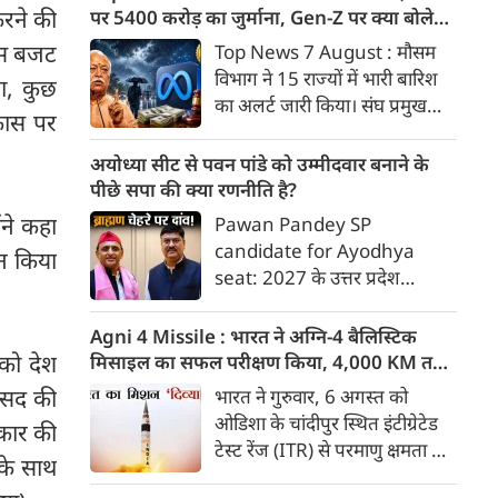
भुगतान करने का आदेश दिया है।
करने की
पर 5400 करोड़ का जुर्माना, Gen-Z पर क्या बोले
मोहन भागवत
इस बजट
Top News 7 August : मौसम
विभाग ने 15 राज्यों में भारी बारिश
गा, कुछ
का अलर्ट जारी किया। संघ प्रमुख
कास पर
मोहन भागवत ने जेन जी को ज्यादा
ईमानदार और देशभक्त बताया।
अयोध्या सीट से पवन पांडे को उम्मीदवार बनाने के
अग्नि4 मिसाइल का सफल परीक्षण।
पीछे सपा की क्या रणनीति है?
दिल्ली-मेरठ एक्सप्रेसवे पर आज से
ंने कहा
Pawan Pandey SP
सिर्फ डाक कांवड़ को एंट्री मिलेगी।
candidate for Ayodhya
टन किया
अमेरिकी अदालत ने मेटा पर 5400
seat: 2027 के उत्तर प्रदेश
करोड़ का जुर्माना लगाया। 7 अगस्त
विधानसभा चुनाव के लिए समाजवादी
की बड़ी खबरें :
पार्टी (सपा) के राष्ट्रीय अध्यक्ष
Agni 4 Missile : भारत ने अग्नि-4 बैलिस्टिक
अखिलेश यादव द्वारा अयोध्या
 को देश
मिसाइल का सफल परीक्षण किया, 4,000 KM तक
विधानसभा सीट से पूर्व मंत्री तेज
मारक क्षमता
संसद की
भारत ने गुरुवार, 6 अगस्त को
नारायण उर्फ पवन पांडे को उम्मीदवार
ओडिशा के चांदीपुर स्थित इंटीग्रेटेड
रकार की
बनाने के पीछे बहुआयामी रणनीतिक
टेस्ट रेंज (ITR) से परमाणु क्षमता से
और मनोवैज्ञानिक सोच काम कर रही
य के साथ
लैस मध्यम दूरी की बैलिस्टिक
है।