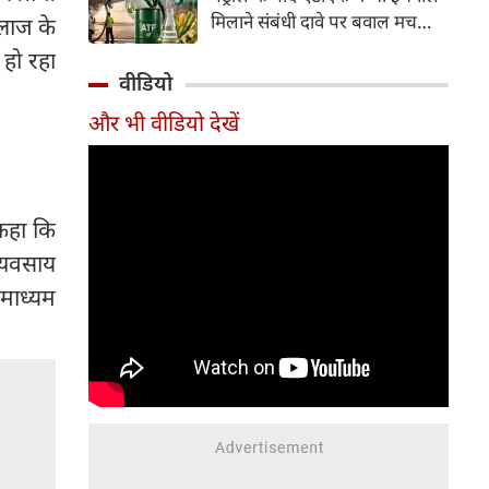
इसके अलावा Redmi Note 17 में
मिलाने संबंधी दावे पर बवाल मच
इलाज के
Corning Gorilla Glass 7i
गया। मोदी सरकार में मंत्री राम मोहन
 हो रहा
प्रोटेक्शन, IP65 रेटिंग और मजबूत
नायडू किंजरापु ने इसका खंडन करते
वीडियो
चेसिस जैसे फीचर्स मिलते हैं।
हुए कहा कि सरकार की एटीएफ में
और भी वीडियो देखें
इथेनॉल मिलाने की कोई योजना नहीं
है।
ए कहा कि
्यवसाय
 माध्यम