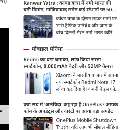
ाषा)
मिसाइल अग्नि-4 का सफल परीक्षण
Kanwar Yatra : कांवड़ यात्रा में नमो भारत की
किया। रक्षा मंत्रालय के मुताबिक, यह
बढ़ी डिमांड, गाजियाबाद समेत कई स्टेशनों पर 50%
परीक्षण स्ट्रैटेजिक फोर्सेज कमांड
तक बढ़ी यात्रियों की संख्या
कांवड़ यात्रा के दौरान सड़क मार्गों पर
(SFC) और रक्षा अनुसंधान एवं
भारी ट्रैफिक प्रतिबंध और जाम के
विकास संगठन (DRDO) की ओर से
बीच दिल्ली-मेरठ नमो भारत कॉरिडोर
किया गया।
लाखों यात्रियों के लिए सबसे भरोसेमंद
परिवहन विकल्प बनकर उभरा है।
मोबाइल मेनिया
तेज़, समयबद्ध और आरामदायक
Redmi का बड़ा धमाका, लांच किया सस्ता
सफर के चलते कॉरिडोर के कई
स्मार्टफोन, 8,000mAh बैटरी और 50MP कैमरा
स्टेशनों पर यात्रियों की संख्या में 40
से 50 प्रतिशत तक बढ़ गई है।
Xiaomi ने भारतीय बाजार में अपना
नया स्मार्टफोन Redmi Note 17
लॉन्च कर दिया है। कंपनी ने इस फोन
को TrueColour AMOLED
डिस्प्ले, 8,000mAh की बड़ी बैटरी
क्या सच में 'अलविदा' कह रहा है OnePlus? आपके
और Qualcomm Snapdragon
फोन के अपडेट्स और वारंटी पर आया बड़ा अपडेट
यम
चिपसेट के साथ पेश किया है। फोन में
OnePlus Mobile Shutdown
50MP का मेन कैमरा दिया गया है।
Truth: यदि आप भी सोशल मीडिया