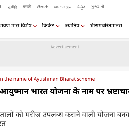
sh
தமிழ்
मराठी
తెలుగు
മലയാളം
ಕನ್ನಡ
ગુજરાતી
श्रावण मास विशेष
क्रिकेट
ज्योतिष
श्रीरामचरितमानस
n in the name of Ayushman Bharat scheme
ा आयुष्मान भारत योजना के नाम पर भ्रष्टाच
तालों को मरीज उपलब्ध कराने वाली योजना बन
रत