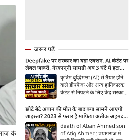
जरूर पढ़ें
Deepfake पर सरकार का बड़ा एक्शन, AI कंटेंट पर
लेबल जरूरी, गैरकानूनी सामग्री अब 3 घंटे में हटानी
होगी, नए नियम जान लें वरना पछताएंगे
कृत्रिम बुद्धिमत्ता (AI) से तैयार होने
वाले डीपफेक और अन्य हानिकारक
कंटेंट से निपटने के लिए केंद्र सरकार
ने नियामक व्यवस्था को और सख्त
किया है। सरकार ने AI से तैयार कंटेंट
छोटे बेटे अबान की मौत के बाद क्या सामने आएगी
पर स्पष्ट लेबल और पहचान योग्य
शाइस्ता? 2023 से फरार है माफिया अतीक अहमद
मेटाडेटा उपलब्ध कराना अनिवार्य
की पत्नी
death of Aban Ahmed son
किया है। साथ ही, सरकारी या
इलाज के
of Atiq Ahmed: प्रयागराज में
न्यायालय के आदेश के आधार पर