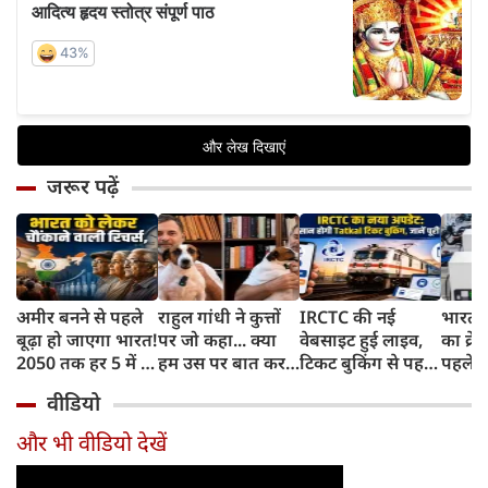
जरूर पढ़ें
अमीर बनने से पहले
राहुल गांधी ने कुत्तों
IRCTC की नई
भारत म
बूढ़ा हो जाएगा भारत!
पर जो कहा... क्या
वेबसाइट हुई लाइव,
का क्रे
2050 तक हर 5 में 1
हम उस पर बात कर
टिकट बुकिंग से पहले
पहले जा
भारतीय होगा 60
सकते हैं?
करना होगा ये जरूरी
वाहनों 
वीडियो
साल से ज्यादा उम्र का
काम, जानें पूरा
और इन
तरीका
और भी वीडियो देखें