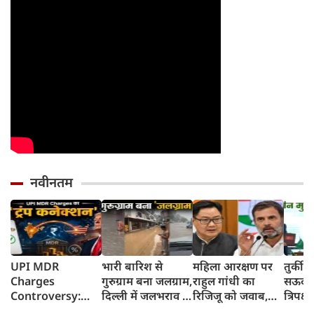
नवीनतम
UPI MDR
भारी बारिश से
महिला आरक्षण पर
तुर्की
Charges
गुरुग्राम बना जलग्राम,
राहुल गांधी का
सऊदी 
Controversy:
दिल्ली में जलभराव से
रिजिजू को जवाब,
त्रिपक्ष
UPI लेनदेन शुल्क में
जगह-जगह जाम
बोले- 2023 का
समझौ