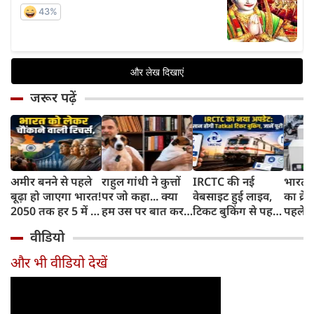
जरूर पढ़ें
अमीर बनने से पहले
राहुल गांधी ने कुत्तों
IRCTC की नई
भारत म
बूढ़ा हो जाएगा भारत!
पर जो कहा... क्या
वेबसाइट हुई लाइव,
का क्रे
2050 तक हर 5 में 1
हम उस पर बात कर
टिकट बुकिंग से पहले
पहले जा
भारतीय होगा 60
सकते हैं?
करना होगा ये जरूरी
वाहनों 
वीडियो
साल से ज्यादा उम्र का
काम, जानें पूरा
और इन
तरीका
और भी वीडियो देखें