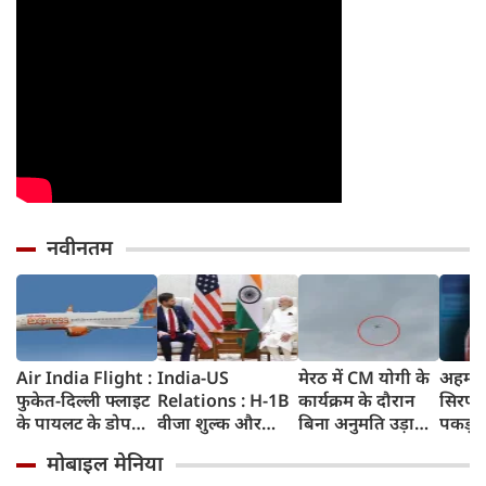
नवीनतम
Air India Flight :
India-US
मेरठ में CM योगी के
अहमदा
फुकेत-दिल्ली फ्लाइट
Relations : H-1B
कार्यक्रम के दौरान
सिरप क
के पायलट के डोप
वीजा शुल्क और
बिना अनुमति उड़ाया
पकड़ा
टेस्ट पर एयर इंडिया ने
इमिग्रेशन नीति के
ड्रोन, पुलिस ने युवक
क्राइम ब
मोबाइल मेनिया
कहा- रिपोर्ट नहीं
अलावा PM मोदी ने
को किया गिरफ्तार
रुपए 