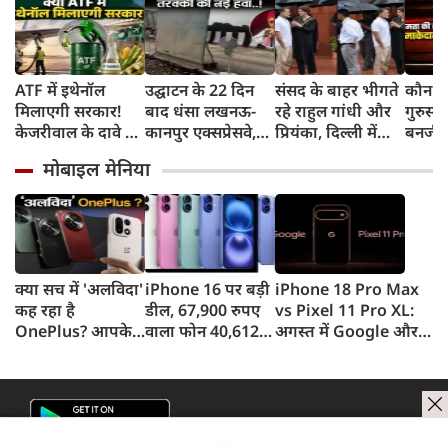
ATF में इथेनॉल
उद्घाटन के 22 दिन
संसद के बाहर भीगते
कौन है
मिलाएगी सरकार!
बाद धंसा लखनऊ-
रहे राहुल गांधी और
गुरुस्
केजरीवाल के दावे पर
कानपुर एक्सप्रेसवे,
प्रियंका, दिल्‍ली में
बनर्जी
क्या बोले उड्डयन मंत्री
पंखे से सुखाई जा रही
बरसात का लिया
ने अपन
मोबाइल मेनिया
किंजरापु?
सड़क, अखिलेश का
आनंद, वीडियो सोशल
भाषण 
तंज
मीडिया में वायरल
दिया
क्या सच में 'अलविदा'
iPhone 16 पर बड़ी
iPhone 18 Pro Max
कह रहा है
डील, 67,900 रुपए
vs Pixel 11 Pro XL:
OnePlus? आपके
वाला फोन 40,612
अगस्त में Google और
फोन के अपडेट्स और
रुपए में खरीदने का
सितंबर में Apple की
वारंटी पर आया बड़ा
मौका, ऐसे मिलेगा
टक्कर, जानें कौन होगा
अपडेट
डिस्काउंट
सबसे दमदार?