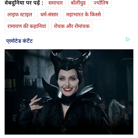
वेबदुनिया पर पढ़ें :
समाचार
बॉलीवुड
ज्योतिष
लाइफ स्‍टाइल
धर्म-संसार
महाभारत के किस्से
रामायण की कहानियां
रोचक और रोमांचक