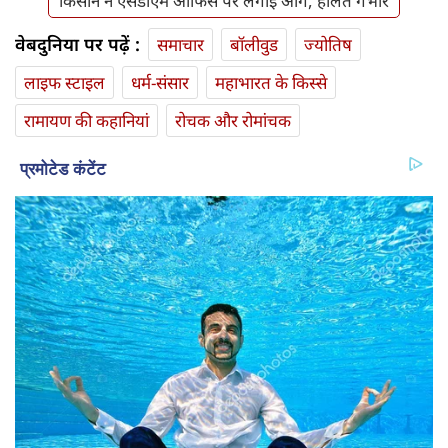
किसान ने एसडीएम ऑफिस पर लगाई आग, हालत गंभीर
वेबदुनिया पर पढ़ें :
समाचार
बॉलीवुड
ज्योतिष
लाइफ स्‍टाइल
धर्म-संसार
महाभारत के किस्से
रामायण की कहानियां
रोचक और रोमांचक