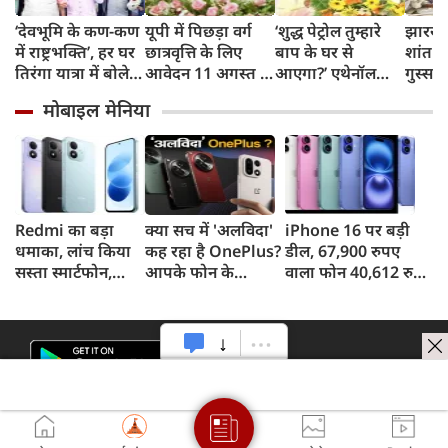
‘देवभूमि के कण-कण
यूपी में पिछड़ा वर्ग
‘शुद्ध पेट्रोल तुम्हारे
झारखंड 
में राष्ट्रभक्ति’, हर घर
छात्रवृत्ति के लिए
बाप के घर से
शांत हो
तिरंगा यात्रा में बोले
आवेदन 11 अगस्त से,
आएगा?’ एथेनॉल
गुस्सा?
CM धामी
21 सितंबर है अंतिम
विरोध पर भड़के BJP
मोबाइल मेनिया
तिथि, योगी सरकार में
सांसद जनार्दन मिश्रा
छात्रों को मिला
मजबूत सहारा
Redmi का बड़ा
क्या सच में 'अलविदा'
iPhone 16 पर बड़ी
धमाका, लांच किया
कह रहा है OnePlus?
डील, 67,900 रुपए
सस्ता स्मार्टफोन,
आपके फोन के
वाला फोन 40,612 रुपए
8,000mAh बैटरी
अपडेट्स और वारंटी पर
में खरीदने का मौका, ऐसे
और 50MP कैमरा
आया बड़ा अपडेट
मिलेगा डिस्काउंट