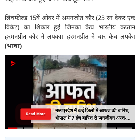
लिचफील्ड 15वें ओवर में अमनजोत कौर (23 रन देकर एक
विकेट) का शिकार हुईं जिनका कैच भारतीय कप्तान
हरमनप्रीत कौर ने लपका। हरमनप्रीत ने चार कैच लपके।
(भाषा)
मध्यप्रदेश में कई जिलों में आफत की बारिश,
Read More
भोपाल में 7 इंच बारिश से जनजीवन अस्त-
व्यस्त, कई जिलों में नदी-नाले उफान पर,
निचले इलाके में जलभराव