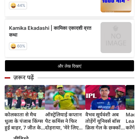
ज़रूर पढ़ें
कोलकाता से मैच
ऑस्ट्रेलियाई कप्तान
वैभव सूर्यवंशी अब
Madh
धुला के पंजाब किंग्स
पैट कमिंस ने फिर
तोड़ेंगें यूनिवर्स बॉस
Leagu
हुई बाहर, 7 जीत के
दोहराया, 'मेरे लिए
क्रिस गेल के छक्कों
करेंगे
बाद 6 हार
देश पहले IPL बाद में'
का रिकॉर्ड
शामिल 