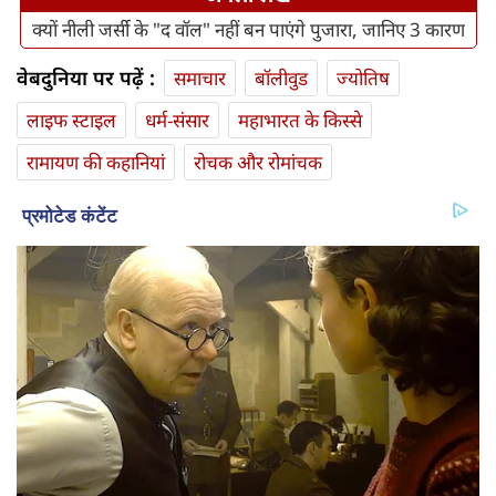
क्यों नीली जर्सी के "द वॉल" नहीं बन पाएंगे पुजारा, जानिए 3 कारण
वेबदुनिया पर पढ़ें :
समाचार
बॉलीवुड
ज्योतिष
लाइफ स्‍टाइल
धर्म-संसार
महाभारत के किस्से
रामायण की कहानियां
रोचक और रोमांचक