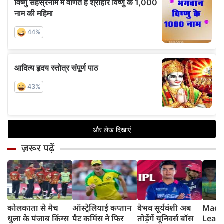
ज़रूर पढ़ें
कोलकाता से मैच
ऑस्ट्रेलियाई कप्तान
वैभव सूर्यवंशी अब
Madh
धुला के पंजाब किंग्स
पैट कमिंस ने फिर
तोड़ेंगें यूनिवर्स बॉस
Leagu