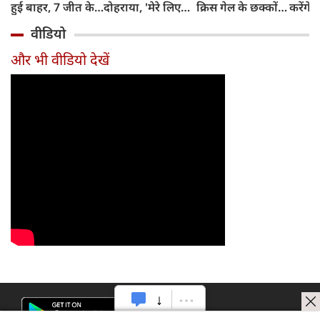
हुई बाहर, 7 जीत के
दोहराया, 'मेरे लिए
क्रिस गेल के छक्कों
करेंगे
बाद 6 हार
देश पहले IPL बाद में'
का रिकॉर्ड
शामिल 
वीडियो
टीम में
और भी वीडियो देखें