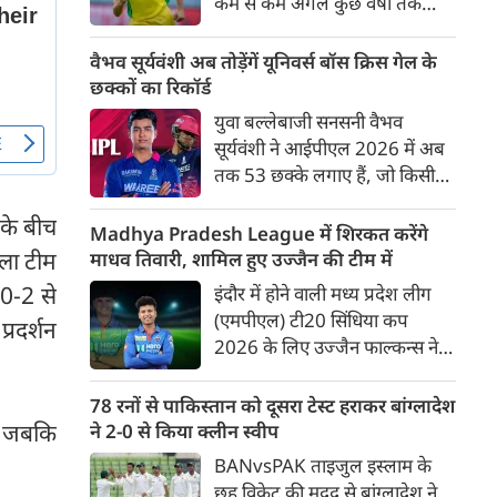
कम से कम अगले कुछ वर्षों तक
ऑस्ट्रेलियाई क्रिकेट उनकी पहली
प्राथमिकता होगी। यह बयान उस चर्चा
वैभव सूर्यवंशी अब तोड़ेंगें यूनिवर्स बॉस क्रिस गेल के
के बीच आया है, जिसमें कहा जा रहा
छक्कों का रिकॉर्ड
है कि ऑस्ट्रेलिया के कुछ बड़े खिलाड़ी
युवा बल्लेबाजी सनसनी वैभव
IPL से आगे बढ़कर अन्य फ्रेंचाइजी
सूर्यवंशी ने आईपीएल 2026 में अब
क्रिकेट खेलने के लिए राष्ट्रीय टीम से
तक 53 छक्के लगाए हैं, जो किसी
दूरी बना सकते हैं।
भी बल्लेबाज़ द्वारा किसी भी टी 20
 के बीच
टूर्नामेंट में दूसरे सबसे ज़्यादा हैं। सबसे
Madhya Pradesh League में शिरकत करेंगे
ज़्यादा 59 छक्के क्रिस गेल ने
ला टीम
माधव तिवारी, शामिल हुए उज्जैन की टीम में
आईपीएल 2012 में लगाए थे।
 0-2 से
इंदौर में होने वाली मध्य प्रदेश लीग
सूर्यवंशी की नज़रें अब गेल के रिकॉर्ड
(एमपीएल) टी20 सिंधिया कप
्रदर्शन
पर होंगी।
2026 के लिए उज्जैन फाल्कन्स ने
अपनी टीम की घोषणा कर दी है,
जिसमें युवा ऑलराउंडर माधव तिवारी
78 रनों से पाकिस्तान को दूसरा टेस्ट हराकर बांग्लादेश
सबसे बड़े आकर्षण के रूप में
था जबकि
ने 2-0 से किया क्लीन स्वीप
उभरकर सामने आए हैं। इंडियन
BANvsPAK ताइजुल इस्लाम के
प्रीमियर लीग में दिल्ली कैपिटल्स का
छह विकेट की मदद से बांग्लादेश ने