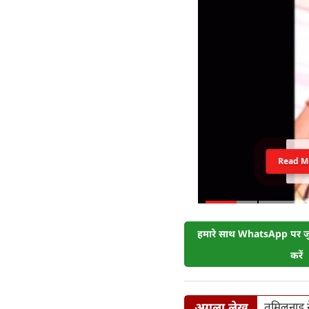
Read M
हमारे साथ WhatsApp पर जुड
करें
अगला लेख
तमिलनाडु 