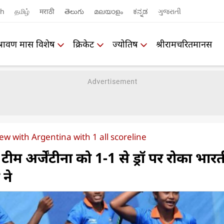
sh
தமிழ்
मराठी
తెలుగు
മലയാളം
ಕನ್ನಡ
ગુજરાતી
श्रावण मास विशेष
क्रिकेट
ज्योतिष
श्रीरामचरितमानस
w with Argentina with 1 all scoreline
 टीम अर्जेंटीना को 1-1 से ड्रॉ पर रोका भार
ने