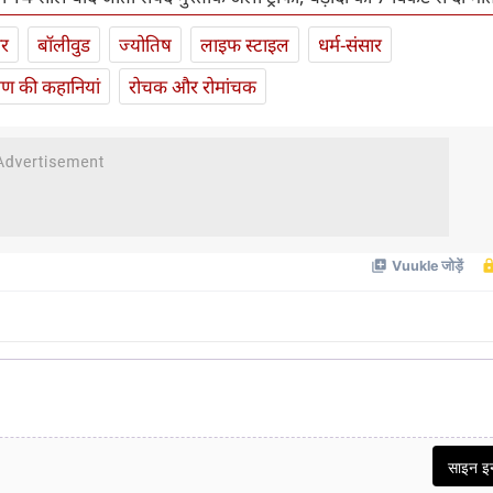
ार
बॉलीवुड
ज्योतिष
लाइफ स्‍टाइल
धर्म-संसार
यण की कहानियां
रोचक और रोमांचक