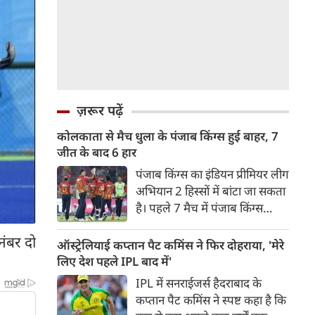
ज़रूर पढ़ें
कोलकाता से मैच धुला के पंजाब किंग्स हुई बाहर, 7
जीत के बाद 6 हार
पंजाब किंग्स का इंडियन प्रीमियर लीग
अभियान 2 हिस्सों में बांटा जा सकता
है। पहले 7 मैच में पंजाब किंग्स
अविजित रही अगले 6 मुकाबले में
नंबर दो
उसे हार का सामना करना पड़ा इसके
ऑस्ट्रेलियाई कप्तान पैट कमिंस ने फिर दोहराया, 'मेरे
बाद अंतिम मैच वह जरूर जीती
लिए देश पहले IPL बाद में'
लेकिन तब तक उसकी किस्मत
IPL में सनराईजर्स हैदराबाद के
लखनऊ के हाथ लिखी गई थी।
कप्तान पैट कमिंस ने स्पष्ट कहा है कि