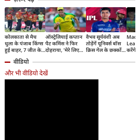
कोलकाता से मैच
ऑस्ट्रेलियाई कप्तान
वैभव सूर्यवंशी अब
Madh
धुला के पंजाब किंग्स
पैट कमिंस ने फिर
तोड़ेंगें यूनिवर्स बॉस
Leagu
हुई बाहर, 7 जीत के
दोहराया, 'मेरे लिए
क्रिस गेल के छक्कों
करेंगे
बाद 6 हार
देश पहले IPL बाद में'
का रिकॉर्ड
शामिल 
वीडियो
टीम में
और भी वीडियो देखें