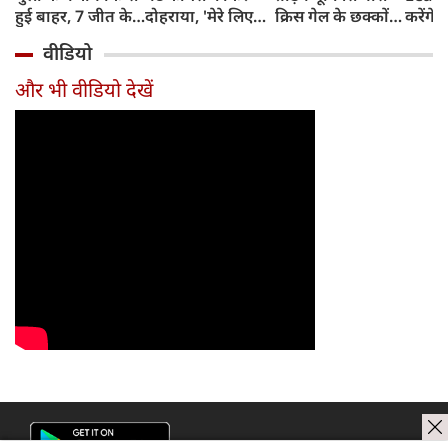
हुई बाहर, 7 जीत के
दोहराया, 'मेरे लिए
क्रिस गेल के छक्कों
करेंगे
बाद 6 हार
देश पहले IPL बाद में'
का रिकॉर्ड
शामिल 
वीडियो
टीम में
और भी वीडियो देखें