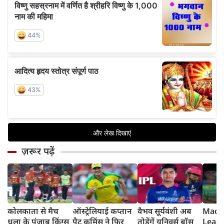
ज़रूर पढ़ें
कोलकाता से मैच
ऑस्ट्रेलियाई कप्तान
वैभव सूर्यवंशी अब
Madh
धुला के पंजाब किंग्स
पैट कमिंस ने फिर
तोड़ेंगें यूनिवर्स बॉस
Leagu