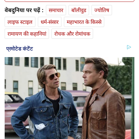
वेबदुनिया पर पढ़ें :
समाचार
बॉलीवुड
ज्योतिष
लाइफ स्‍टाइल
धर्म-संसार
महाभारत के किस्से
रामायण की कहानियां
रोचक और रोमांचक