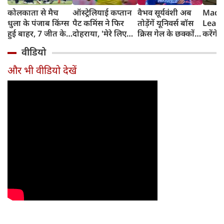
कोलकाता से मैच
ऑस्ट्रेलियाई कप्तान
वैभव सूर्यवंशी अब
Madh
धुला के पंजाब किंग्स
पैट कमिंस ने फिर
तोड़ेंगें यूनिवर्स बॉस
Leagu
हुई बाहर, 7 जीत के
दोहराया, 'मेरे लिए
क्रिस गेल के छक्कों
करेंगे
बाद 6 हार
देश पहले IPL बाद में'
का रिकॉर्ड
शामिल 
वीडियो
टीम में
और भी वीडियो देखें