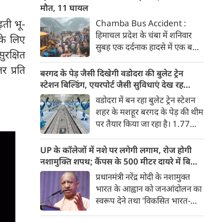
की नब्ज को समझने में नाकाम रही।
मौत, 11 घायल
़ती भू-
Chamba Bus Accident :
हिमाचल प्रदेश के चंबा में शनिवार
के लिए
सुबह एक दर्दनाक हादसे में एक बस
रक्षित
दुर्घटनाग्रस्त हो गई। इस दर्दनाक
र प्रति
हादसे में 7 लोगों की मौत हो गई और
बरगद के पेड़ जैसी दिखेगी वडोदरा की बुलेट ट्रेन
11 अन्य घायल हो गए। घायलों को
स्टेशन बिल्डिंग, एयरपोर्ट जैसी सुविधाएं देख रह
अस्पताल में भर्ती कराया गया है।
जाएंगे दंग
वडोदरा में बन रहा बुलेट ट्रेन स्टेशन
शहर के मशहूर बरगद के पेड़ की थीम
पर तैयार किया जा रहा है। 1.77
लाख वर्ग फीट में बन रहे स्टेशन पर
एयरपोर्ट जैसी आधुनिक सुविधाएं
UP के कॉलेजों में नशे पर लगेगी लगाम, रोज होगी
होंगी। मुंबई-अहमदाबाद यात्रा महज
नशामुक्ति शपथ; कैंपस के 500 मीटर दायरे में बिक्री
2 घंटे 15 मिनट में पूरी होगी।
पर सख्ती
प्रधानमंत्री नरेंद्र मोदी के नशामुक्त
भारत के आह्वान को जनआंदोलन का
स्वरूप देने तथा 'विकसित भारत-
विकसित उत्तर प्रदेश' के संकल्प को