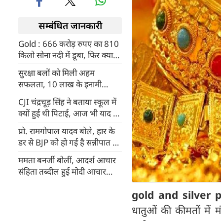
सम्बंधित जानकारी
Gold : 666 करोड़ रुपए का 810
किलो सोना नदी में डूबा, फिर क्या
हुआ, पढ़िए पूरी कहानी
सुरक्षा बलों को मिली अहम
सफलता, 10 लाख के इनामी
आतंकी बासित डार को 3 साथियों
CJI चंद्रचूड़ सिंह ने बताया स्कूल में
के साथ मार गिराया
क्यों हुई थी पिटाई, आज भी याद है
वो शर्मिंदगी
प्रो. रामगोपाल यादव बोले, हार के
डर से BJP को हो गई है सन्नीपात की
बीमारी
ममता बनर्जी बोलीं, आदर्श आचार
संहिता तब्दील हुई मोदी आचार
संहिता में
gold and silver 
धातुओं की कीमतों में म