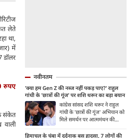
ोरिटीज
ेत लेते
रहा था,
ार) में
7 डॉलर
नवीनतम
0 रुपए
'क्या हम Gen Z की नब्ज नहीं पकड़ पाए?' राहुल
गांधी के 'छात्रों की गूंज' पर शशि थरूर का बड़ा बयान
कांग्रेस सांसद शशि थरूर ने राहुल
गांधी के 'छात्रों की गूंज' अभियान को
े संकेत
मिले समर्थन पर आत्ममंथन की
ख वाली
जरूरत बताई। उन्होंने सवाल उठाया
कि क्या कांग्रेस Gen Z और छात्रों
हिमाचल के चंबा में दर्दनाक बस हादसा, 7 लोगों की