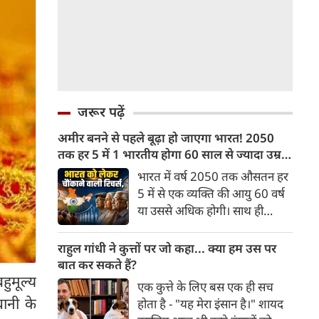
जरूर पढ़ें
अमीर बनने से पहले बूढ़ा हो जाएगा भारत! 2050
तक हर 5 में 1 भारतीय होगा 60 साल से ज्यादा उम्र
का
भारत में वर्ष 2050 तक औसतन हर
5 में से एक व्यक्ति की आयु 60 वर्ष
या उससे अधिक होगी। साथ ही
लगभग 10 में से 7 बुजुर्ग ग्रामीण
भारत में रहेंगे। ‘ट्रांसफॉर्म रूरल
राहुल गांधी ने कुत्तों पर जो कहा... क्या हम उस पर
इंडिया’ (टीआरआई) की रिचर्स के
बात कर सकते हैं?
अनुसार भारत विकसित देशों के
हुमूल्य
एक कुत्ते के लिए बस एक ही सच
विपरीत समृद्ध बनने से पहले ही वृद्ध
धानी के
होता है - "यह मेरा इंसान है।" शायद
होती आबादी वाले देश की श्रेणी में