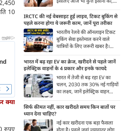
इसलिए आज भी कुत्ते इंसानों को,
72,450
पहुंच रहा है।
इंसानों से बेहतर समझते हैं। जब हम
्रति 10
भू-राजनीति से लेकर कृत्रिम
IRCTC की नई वेबसाइट हुई लाइव, टिकट बुकिंग से
बुद्धिमत्ता, जलवायु परिवर्तन से लेकर
पहले करना होगा ये जरूरी काम, जानें पूरा तरीका
क्रिकेट तक हर विषय पर बहस कर
भारतीय रेलवे की ऑनलाइन टिकट
सकते हैं, तो उस जीव पर भी एक
बुकिंग सेवा इस्तेमाल करने वाले
गंभीर चर्चा बनती है जिसने किसी भी
यात्रियों के लिए जरूरी खबर है।
सभ्यता से पहले इंसान का साथ चुना
IRCTC ने अपनी नई टिकट बुकिंग
था। दुर्भाग्य यह है कि आज कुत्तों के
वेबसाइट का बीटा वर्जन लॉन्च कर
भारत में बढ़ रहा EV का क्रेज, खरीदने से पहले जानें
बारे में हमारी राय पशु-चिकित्सकों,
दिया है। करीब 24 साल पुराने
इलेक्ट्रिक वाहनों के 4 प्रकार और इनके फायदे
व्यवहार वैज्ञानिकों या विशेषज्ञों से
इंटरफेस के बाद वेबसाइट को नए
भारत में तेजी से बढ़ रहा EV का
कम... और व्हाट्सऐप यूनिवर्सिटी से
डिजाइन और कई नए फीचर्स के साथ
चलन, 2030 तक 30% नई गाड़ियों
ज़्यादा बनती है।
अपडेट किया गया है।
का लक्ष्य, जानें इलेक्ट्रिक वाहन
कितने प्रकार के होते हैं और क्या है
र क्या
200 अरब रुपए का मौका
सिर्फ कीमत नहीं, कार खरीदते समय किन बातों पर
ध्यान देना चाहिए?
नई कार खरीदना एक बड़ा फैसला
0 रुपए
होता है। पहले जहां ज़्यादातर लोग