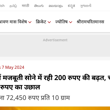
ish
தமிழ்
मराठी
తెలుగు
മലയാളം
ಕನ್ನಡ
ગુજરાતી
श्रावण मास विशेष
क्रिकेट
ज्योतिष
श्रीरामचरितमानस
es 7 May 2024
में मजबूती सोने में रही 200 रुपए की बढ़त, च
 रुपए का उछाल
ोना 72,450 रुपए प्रति 10 ग्राम