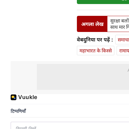
सुरक्षा ब
अगला लेख
साथ मार ग
वेबदुनिया पर पढ़ें :
समाच
महाभारत के किस्से
रामा