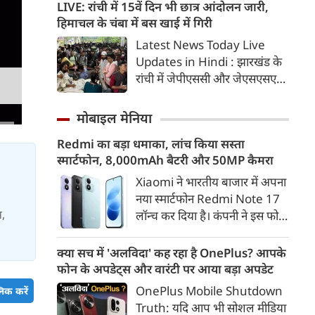
साकार करने के उद्देश्य से योगी
LIVE: रांची में 15वें दिन भी छात्र आंदोलन जारी,
सरकार सभी उच्च शिक्षण संस्थानों में
हिमाचल के चंबा में बस खाई में गिरी
व्यापक नशामुक्ति अभियान
Latest News Today Live
चलाएगी। विधानसभा परिसर में उच्च
Updates in Hindi : झारखंड के
शिक्षा मंत्री योगेंद्र उपाध्याय की
रांची में जेपीएससी और जेएसएसएसी
अध्यक्षता में प्रदेश के सभी राजकीय
परीक्षा में धांधली के खिलाफ छात्र
विश्वविद्यालयों के कुलसचिवों एवं
आंदोलन का आज 15वां दिन है। कुछ
मोबाइल मेनिया
परीक्षा नियंत्रकों की महत्वपूर्ण बैठक
ही देर में फिर सर्किट हाउस में सरकार
आयोजित की गई।
Redmi का बड़ा धमाका, लांच किया सस्ता
और छात्रों के प्रतिनिधिमंडल के बीच
स्मार्टफोन, 8,000mAh बैटरी और 50MP कैमरा
बात होगी। पल पल की जानकारी...
Xiaomi ने भारतीय बाजार में अपना
नया स्मार्टफोन Redmi Note 17
स,
लॉन्च कर दिया है। कंपनी ने इस फोन
को TrueColour AMOLED
डिस्प्ले, 8,000mAh की बड़ी बैटरी
क्या सच में 'अलविदा' कह रहा है OnePlus? आपके
और Qualcomm Snapdragon
फोन के अपडेट्स और वारंटी पर आया बड़ा अपडेट
चिपसेट के साथ पेश किया है। फोन में
OnePlus Mobile Shutdown
िक करें
50MP का मेन कैमरा दिया गया है।
Truth: यदि आप भी सोशल मीडिया