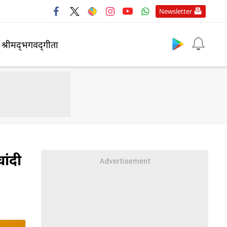
Newsletter
श्रीमद्‍भगवद्‍गीता
ांदी