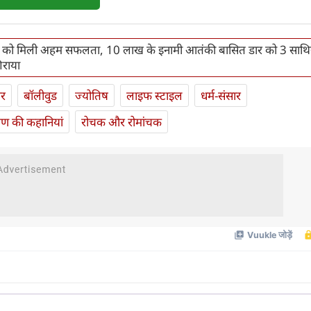
लों को मिली अहम सफलता, 10 लाख के इनामी आतंकी बासित डार को 3 साथिय
िराया
ार
बॉलीवुड
ज्योतिष
लाइफ स्‍टाइल
धर्म-संसार
यण की कहानियां
रोचक और रोमांचक