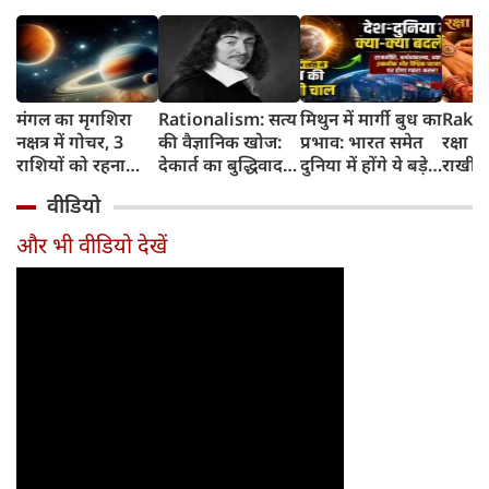
मंगल का मृगशिरा
Rationalism: सत्य
मिथुन में मार्गी बुध का
Rakhi
नक्षत्र में गोचर, 3
की वैज्ञानिक खोज:
प्रभाव: भारत समेत
रक्षा ब
राशियों को रहना
देकार्त का बुद्धिवाद
दुनिया में होंगे ये बड़े
राखी ब
होगा 12 अगस्त तक
और आधुनिक दर्शन
बदलाव
मुहूर्त?
वीडियो
सावधान
का जन्म
और भी वीडियो देखें