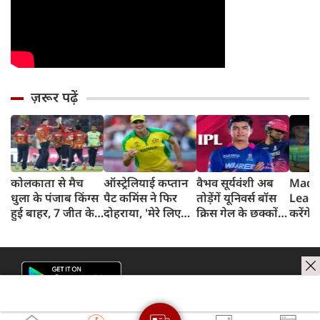
ज़रूर पढ़ें
कोलकाता से मैच
ऑस्ट्रेलियाई कप्तान
वैभव सूर्यवंशी अब
Madh
धुला के पंजाब किंग्स
पैट कमिंस ने फिर
तोड़ेंगें यूनिवर्स बॉस
Leagu
हुई बाहर, 7 जीत के
दोहराया, 'मेरे लिए
क्रिस गेल के छक्कों
करेंगे
बाद 6 हार
देश पहले IPL बाद में'
का रिकॉर्ड
शामिल 
टीम में