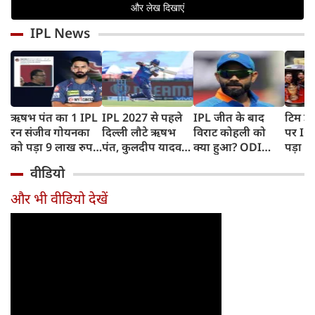
IPL News
ऋषभ पंत का 1 IPL
IPL 2027 से पहले
IPL जीत के बाद
टिम डे
रन संजीव गोयनका
दिल्ली लौटे ऋषभ
विराट कोहली को
पर IC
को पड़ा 9 लाख रुपए
पंत, कुलदीप यादव
क्या हुआ? ODI
पड़ा भ
का, जानिए कैसे
पहुंचे लखनऊ
Series में टीम से
BAN, 
वीडियो
बाहर होने की खबर ने
फिंगर
बढ़ाई चिंता
फंसे थे
और भी वीडियो देखें