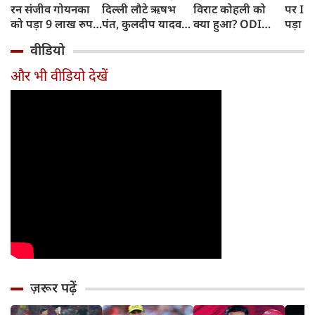
रन संजीव गोयनका
दिल्ली लौटे ऋषभ
विराट कोहली को
पर IC
को पड़ा 9 लाख रुपए
पंत, कुलदीप यादव
क्या हुआ? ODI
पड़ा भ
का, जानिए कैसे
पहुंचे लखनऊ
Series में टीम से
BAN, 
वीडियो
बाहर होने की खबर ने
फिंगर
बढ़ाई चिंता
फंसे थे
और भी वीडियो देखें
ज़रूर पढ़ें