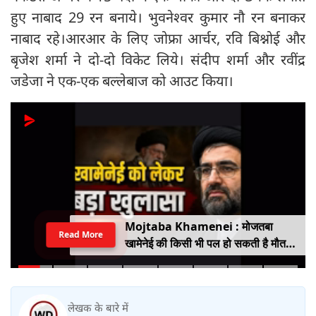
हुए नाबाद 29 रन बनाये। भुवनेश्वर कुमार नौ रन बनाकर
नाबाद रहे।आरआर के लिए जोफ्रा आर्चर, रवि बिश्नोई और
बृजेश शर्मा ने दो-दो विकेट लिये। संदीप शर्मा और रवींद्र
जडेजा ने एक-एक बल्लेबाज को आउट किया।
Mojtaba Khamenei : मोजतबा
Read More
खामेनेई की किसी भी पल हो सकती है मौत,
इजराइली मीडिया के दावे के बीच सामने आया
वीडियो, कैसी है ईरान के सुप्रीम लीडर की
हालत
लेखक के बारे में