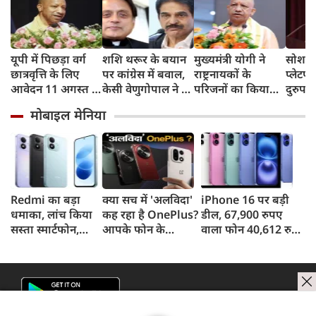
यूपी में पिछड़ा वर्ग
शशि थरूर के बयान
मुख्यमंत्री योगी ने
सोशल 
छात्रवृत्ति के लिए
पर कांग्रेस में बवाल,
राष्ट्रनायकों के
प्लेटफॉ
आवेदन 11 अगस्त से,
केसी वेणुगोपाल ने दी
परिजनों का किया
दुरुप
21 सितंबर है अंतिम
नसीहत, भाजपा नेता
सम्मान, शौर्यगाथा की
के खि
मोबाइल मेनिया
तिथि, योगी सरकार में
ने कसा यह तंज
पुस्तकों का भी हुआ
फैला र
छात्रों को मिला
विमोचन
ताकतें
मजबूत सहारा
आदित्
Redmi का बड़ा
क्या सच में 'अलविदा'
iPhone 16 पर बड़ी
धमाका, लांच किया
कह रहा है OnePlus?
डील, 67,900 रुपए
सस्ता स्मार्टफोन,
आपके फोन के
वाला फोन 40,612 रुपए
8,000mAh बैटरी
अपडेट्स और वारंटी पर
में खरीदने का मौका, ऐसे
और 50MP कैमरा
आया बड़ा अपडेट
मिलेगा डिस्काउंट