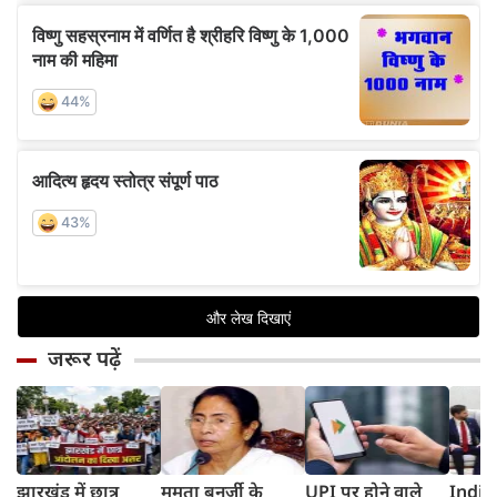
जरूर पढ़ें
झारखंड में छात्र
ममता बनर्जी के
UPI पर होने वाले
India