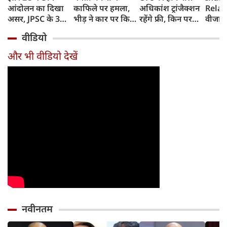
आंदोलन का दिखा
काफिले पर हमला,
अधिकांश ट्रांजैक्शन
Relat
असर, JPSC के 3
भीड़ ने कार पर किया
रहेंगे फ्री, किन पर
वीजा 
सदस्‍यों ने दिया
पथराव, भाजपा और
लगेगा टैक्स, सरकार
इमिग्रे
वीडियो
इस्‍तीफा, प्रदर्शन को
पुलिस पर लगा यह
ने दिया बड़ा अपडेट
अलावा
लेकर क्या बोले CM
आरोप
अमेरिक
और भी वीडियो देखें
हेमंत सोरेन?
जेडी वें
की चर्च
नवीनतम