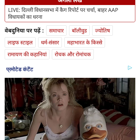
अगला लेख
LIVE: दिल्ली विधानसभा में कैग रिपोर्ट पर चर्चा, बाहर AAP
विधायकों का धरना
वेबदुनिया पर पढ़ें :
समाचार
बॉलीवुड
ज्योतिष
लाइफ स्‍टाइल
धर्म-संसार
महाभारत के किस्से
रामायण की कहानियां
रोचक और रोमांचक