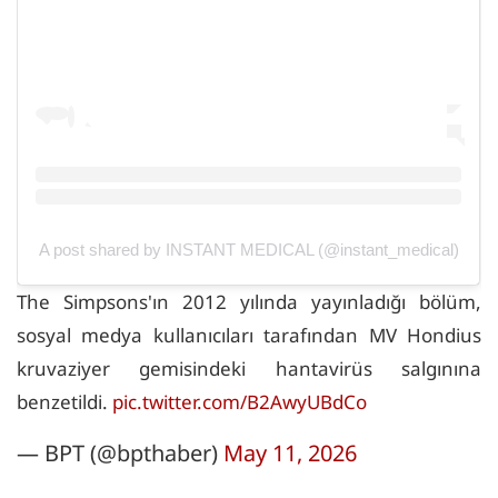
A post shared by INSTANT MEDICAL (@instant_medical)
The Simpsons'ın 2012 yılında yayınladığı bölüm,
sosyal medya kullanıcıları tarafından MV Hondius
kruvaziyer gemisindeki hantavirüs salgınına
benzetildi.
pic.twitter.com/B2AwyUBdCo
— BPT (@bpthaber)
May 11, 2026