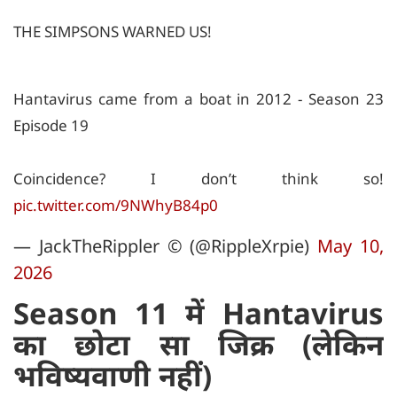
THE SIMPSONS WARNED US!
Hantavirus came from a boat in 2012 - Season 23
Episode 19
Coincidence? I don’t think so!
pic.twitter.com/9NWhyB84p0
— JackTheRippler ©️ (@RippleXrpie)
May 10,
2026
Season 11 में Hantavirus
का छोटा सा जिक्र (लेकिन
भविष्यवाणी नहीं)