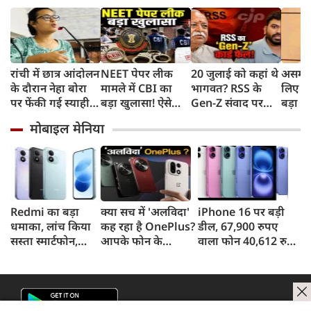
रांची में छात्र आंदोलन
NEET पेपर लीक
20 जुलाई को कहां थे
असम बा
के दौरान नेहा बोरा
मामले में CBI का
भागवत? RSS के
लिए हे
पर फेंकी गई स्याही,
बड़ा खुलासा! ऐसे
Gen-Z संवाद पर
बड़ा ऐ
बोलीं- आंसू गैस और
चुराए गए थे सवाल,
CJP प्रमुख दीपके का
सरकार 
मोबाइल मेनिया
पेलेट से नहीं डरे, इससे
हैरान करने वाला
हमला, बोले- अब
रुपए 
भी नहीं डरेंगे
तरीका आया सामने
बहुत देर हो गई!
Redmi का बड़ा
क्या सच में 'अलविदा'
iPhone 16 पर बड़ी
धमाका, लांच किया
कह रहा है OnePlus?
डील, 67,900 रुपए
सस्ता स्मार्टफोन,
आपके फोन के
वाला फोन 40,612 रुपए
8,000mAh बैटरी
अपडेट्स और वारंटी पर
में खरीदने का मौका, ऐसे
और 50MP कैमरा
आया बड़ा अपडेट
मिलेगा डिस्काउंट