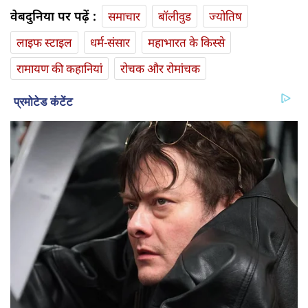
वेबदुनिया पर पढ़ें :
समाचार
बॉलीवुड
ज्योतिष
लाइफ स्‍टाइल
धर्म-संसार
महाभारत के किस्से
रामायण की कहानियां
रोचक और रोमांचक