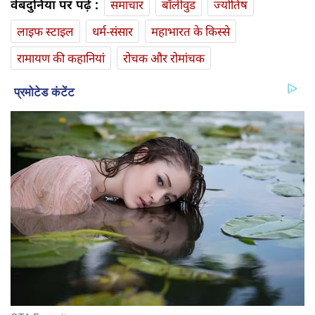
वेबदुनिया पर पढ़ें :
समाचार
बॉलीवुड
ज्योतिष
लाइफ स्‍टाइल
धर्म-संसार
महाभारत के किस्से
रामायण की कहानियां
रोचक और रोमांचक