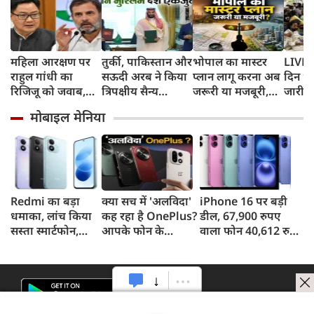
महिला आरक्षण पर
तुर्की, पाकिस्तान और
भोपाल का मास्टर
LIVE: र
राहुल गांधी का
सऊदी अरब ने किया
प्लान लागू करना अब
दिन भी
रिजिजू को जवाब,
त्रिपक्षीय सैन्य
जरूरी या मजबूरी,
जारी, छ
बोले- 2023 का
समझौता
आखिरी क्यों 21 साल
सरकार
मोबाइल मेनिया
कानून बिना शर्त लागू
में तीन ड्राफ्ट, फिर भी
करें
कागजों में शहर का
भविष्य?
Redmi का बड़ा
क्या सच में 'अलविदा'
iPhone 16 पर बड़ी
धमाका, लांच किया
कह रहा है OnePlus?
डील, 67,900 रुपए
सस्ता स्मार्टफोन,
आपके फोन के
वाला फोन 40,612 रुपए
8,000mAh बैटरी
अपडेट्स और वारंटी पर
में खरीदने का मौका, ऐसे
और 50MP कैमरा
आया बड़ा अपडेट
मिलेगा डिस्काउंट