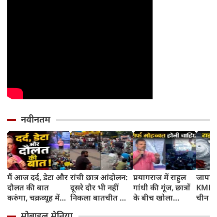
नवीनतम
मैं आज दर्द, डेटा और
रांची छात्र आंदोलन:
प्रयागराज में राहुल
जापान
दौलत की बात
दूसरे दौर भी नहीं
गांधी की गूंज, छात्रों
KMPH 
करुंगा, चक्रव्यूह में
निकला बातचीत का
के बीच खोला
चीन क
फंसे हैं देश के छात्र,
कोई नतीजा, MLA
रोजगार के '5 बंद
टाइफून
मोबाइल मेनिया