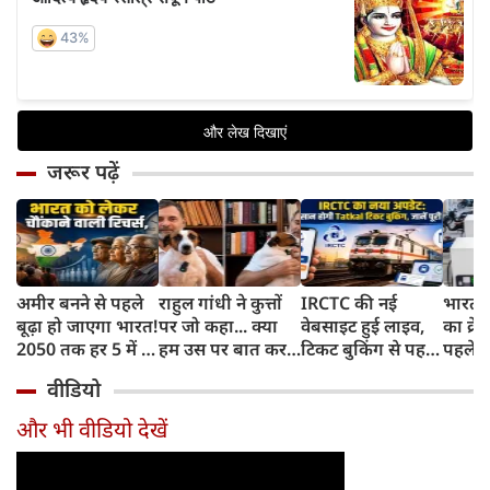
जरूर पढ़ें
अमीर बनने से पहले
राहुल गांधी ने कुत्तों
IRCTC की नई
भारत म
बूढ़ा हो जाएगा भारत!
पर जो कहा... क्या
वेबसाइट हुई लाइव,
का क्रे
2050 तक हर 5 में 1
हम उस पर बात कर
टिकट बुकिंग से पहले
पहले जा
भारतीय होगा 60
सकते हैं?
करना होगा ये जरूरी
वाहनों 
वीडियो
साल से ज्यादा उम्र का
काम, जानें पूरा
और इन
तरीका
और भी वीडियो देखें