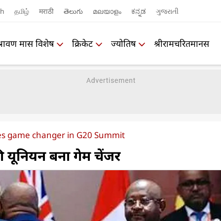
sh
தமிழ்
मराठी
తెలుగు
മലയാളം
ಕನ್ನಡ
ગુજરાતી
श्रावण मास विशेष
क्रिकेट
ज्योतिष
श्रीरामचरितमानस
es game changer in G20 Summit
ी यूनियन बना गेम चेंजर