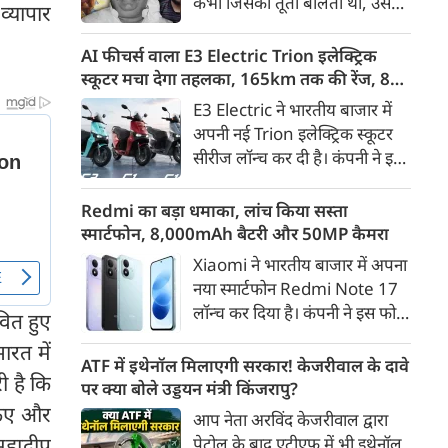
कभी जिसकी तूती बोलती थी, उस
व्यापार
गैरकानूनी जानकारी हटाने की
पूर्व सांसद और माफिया अतीक
समयसीमा 36 घंटे से घटाकर 3 घंटे
अहमद के कुनबे पर कानून और
AI फीचर्स वाला E3 Electric Trion इलेक्ट्रिक
कर दी गई है।
किस्मत की दोहरी मार पड़ रही है।
स्कूटर मचा देगा तहलका, 165km तक की रेंज, 8
जिस झांसी जिले में अप्रैल 2023 में
साल की बैटरी वारंटी, कीमत जानेंगे तो हो जाएंगे
E3 Electric ने भारतीय बाजार में
अतीक के एनकाउंटर में मारे गए बेटे
हैरान
अपनी नई Trion इलेक्ट्रिक स्कूटर
असद की सांसें थमी थीं, उसी झांसी में
सीरीज लॉन्च कर दी है। कंपनी ने इसे
अब उसके छोटे बेटे अबान की भीषण
तीन वेरिएंट C1, C1x और C2 में
सड़क दुर्घटना में जान चली गई है।
पेश किया है। Trion की शुरुआती
Redmi का बड़ा धमाका, लांच किया सस्ता
कीमत 99,999 रुपए (एक्स-शोरूम,
स्मार्टफोन, 8,000mAh बैटरी और 50MP कैमरा
बेंगलुरु) रखी गई है। फिलहाल इसकी
Xiaomi ने भारतीय बाजार में अपना
बुकिंग बेंगलुरु के ग्राहकों के लिए
नया स्मार्टफोन Redmi Note 17
कंपनी की आधिकारिक वेबसाइट के
लॉन्च कर दिया है। कंपनी ने इस फोन
वित हुए
जरिए शुरू की गई है। आने वाले समय
को TrueColour AMOLED
में इसे दूसरे शहरों में भी उपलब्ध
रत में
डिस्प्ले, 8,000mAh की बड़ी बैटरी
ATF में इथेनॉल मिलाएगी सरकार! केजरीवाल के दावे
कराया जाएगा।
ी है कि
और Qualcomm Snapdragon
पर क्या बोले उड्डयन मंत्री किंजरापु?
चिपसेट के साथ पेश किया है। फोन में
 किए और
आप नेता अरविंद केजरीवाल द्वारा
50MP का मेन कैमरा दिया गया है।
द्वीप
पेट्रोल के बाद एटीएफ में भी इथेनॉल