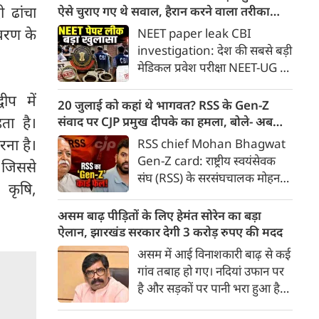
छोड़े गए, पेलेट गन का इस्तेमाल
 ढांचा
ऐसे चुराए गए थे सवाल, हैरान करने वाला तरीका
किया गया; जब हम तब नहीं डरे, तो
आया सामने
ावरण के
NEET paper leak CBI
यह मामूली स्याही हमारा क्या बिगाड़
investigation: देश की सबसे बड़ी
लेगी?
मेडिकल प्रवेश परीक्षा NEET-UG के
पेपर लीक मामले में केंद्रीय अन्वेषण
ीप में
ब्यूरो (CBI) की जांच जैसे-जैसे आगे
20 जुलाई को कहां थे भागवत? RSS के Gen-Z
बढ़ रही है, चौंकाने वाले सच सामने
ता है।
संवाद पर CJP प्रमुख दीपके का हमला, बोले- अब
आ रहे हैं। अदालत में दाखिल की गई
बहुत देर हो गई!
रना है।
RSS chief Mohan Bhagwat
सीबीआई की चार्जशीट और स्टेटस
Gen-Z card: राष्ट्रीय स्वयंसेवक
े जिससे
रिपोर्ट के अनुसार, पेपर चोरी करने के
संघ (RSS) के सरसंघचालक मोहन
लिए किसी डिजिटल हैकिंग या
 कृषि,
भागवत द्वारा जनरेशन जेड (Gen-Z)
पारंपरिक तरीके का इस्तेमाल नहीं
के युवाओं के साथ संवाद की पहल पर
असम बाढ़ पीड़ितों के लिए हेमंत सोरेन का बड़ा
हुआ था
सेंटर फॉर जस्टिस एंड पीस (CJP) के
ऐलान, झारखंड सरकार देगी 3 करोड़ रुपए की मदद
राष्ट्रीय संयोजक अभिजीत दीपके ने
असम में आई विनाशकारी बाढ़ से कई
कड़ा प्रहार किया है।
गांव तबाह हो गए। नदियां उफान पर
है और सड़कों पर पानी भरा हुआ है।
वर्षा जन्य हादसों में अब तक 91