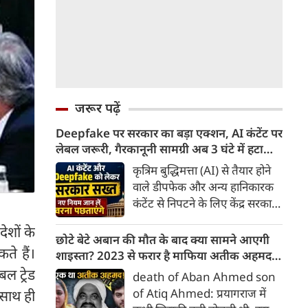
जरूर पढ़ें
Deepfake पर सरकार का बड़ा एक्शन, AI कंटेंट पर
लेबल जरूरी, गैरकानूनी सामग्री अब 3 घंटे में हटानी
होगी, नए नियम जान लें वरना पछताएंगे
कृत्रिम बुद्धिमत्ता (AI) से तैयार होने
वाले डीपफेक और अन्य हानिकारक
कंटेंट से निपटने के लिए केंद्र सरकार
ने नियामक व्यवस्था को और सख्त
ेशों के
किया है। सरकार ने AI से तैयार कंटेंट
छोटे बेटे अबान की मौत के बाद क्या सामने आएगी
ते हैं।
पर स्पष्ट लेबल और पहचान योग्य
शाइस्ता? 2023 से फरार है माफिया अतीक अहमद
मेटाडेटा उपलब्ध कराना अनिवार्य
की पत्नी
ल ट्रेड
death of Aban Ahmed son
किया है। साथ ही, सरकारी या
of Atiq Ahmed: प्रयागराज में
 साथ ही
न्यायालय के आदेश के आधार पर