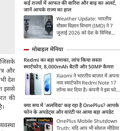
लोगों की जान जा चुकी है। इस बीच
कई राज्यों में आफत की बारिश और बाढ़ का अलर्ट,
झारखंड के मुख्‍यमंत्री हेमंत सोरेन ने
जानें आपके राज्य का हाल
असम के बाढ़ पीड़ितों की सहायता के
Weather Update: भारतीय
लिए 3 करोड़ रुपए देने की घोषणा
मौसम विज्ञान विभाग (IMD) ने 7
की।
जुलाई 2026 को देश के विभिन्न
राज्यों में मानसून के तेजी से सक्रिय
होने और कई हिस्सों में मूसलाधार
मोबाइल मेनिया
बारिश, जलभराव व बाढ़ जैसी स्थिति
Redmi का बड़ा धमाका, लांच किया सस्ता
को लेकर चेतावनी जारी की है।
ै,जिसके
स्मार्टफोन, 8,000mAh बैटरी और 50MP कैमरा
पश्चिम भारत के तटीय इलाकों से
त्र और
लेकर उत्तर भारत के मैदानी व पहाड़ी
Xiaomi ने भारतीय बाजार में अपना
 भी देश
क्षेत्रों में अगले 24 से 48 घंटों के
नया स्मार्टफोन Redmi Note 17
ेश इससे
दौरान भारी से अत्यधिक भारी बारिश
लॉन्च कर दिया है। कंपनी ने इस फोन
का अलर्ट दिया गया है।
को TrueColour AMOLED
ारत की
डिस्प्ले, 8,000mAh की बड़ी बैटरी
क्या सच में 'अलविदा' कह रहा है OnePlus? आपके
ै।
और Qualcomm Snapdragon
फोन के अपडेट्स और वारंटी पर आया बड़ा अपडेट
चिपसेट के साथ पेश किया है। फोन में
OnePlus Mobile Shutdown
्यवस्था
50MP का मेन कैमरा दिया गया है।
Truth: यदि आप भी सोशल मीडिया