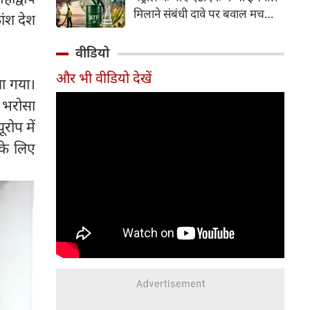
इसके अलावा Redmi Note 17 में
मिलाने संबंधी दावे पर बवाल मच
ांश देश
Corning Gorilla Glass 7i
गया। मोदी सरकार में मंत्री राम मोहन
प्रोटेक्शन, IP65 रेटिंग और मजबूत
नायडू किंजरापु ने इसका खंडन करते
वीडियो
चेसिस जैसे फीचर्स मिलते हैं।
हुए कहा कि सरकार की एटीएफ में
और भी वीडियो देखें
इथेनॉल मिलाने की कोई योजना नहीं
ा गया।
है।
ा भरोसा
रोप में
 के लिए