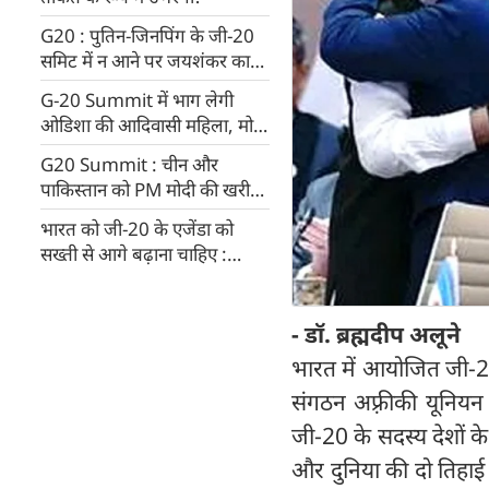
G20 : पुतिन-जिनपिंग के जी-20
समिट में न आने पर जयशंकर का
बयान, सम्मेलन पर नहीं पड़ेगा कोई
G-20 Summit में भाग लेगी
असर
ओडिशा की आदिवासी महिला, मोटे
अनाज से संबंधित स्टार्टअप को देंगी
G20 Summit : चीन और
बढ़ावा
पाकिस्तान को PM मोदी की खरी
खरी, कहा- अरुणाचल हो या
भारत को जी-20 के एजेंडा को
कश्मीर... कहीं भी कर सकते हैं
सख्ती से आगे बढ़ाना चाहिए :
G20 मीटिंग, पढ़िए स्पेशल इंटरव्यू
राष्ट्रमंडल महासचिव
- डॉ. ब्रह्मदीप अलूने
भारत में आयोजित जी-20
संगठन अफ़्रीकी यूनियन 
जी-20 के सदस्य देशों क
और दुनिया की दो तिहाई