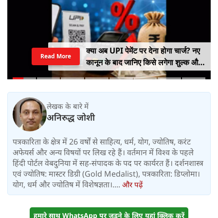
क्या अब UPI पेमेंट पर देना होगा चार्ज? नए
Read More
कानून के बाद जानिए किसे लगेगा शुल्क और
किसे नहीं
लेखक के बारे में
अनिरुद्ध जोशी
पत्रकारिता के क्षेत्र में 26 वर्षों से साहित्य, धर्म, योग, ज्योतिष, करंट
अफेयर्स और अन्य विषयों पर लिख रहे हैं। वर्तमान में विश्‍व के पहले
हिंदी पोर्टल वेबदुनिया में सह-संपादक के पद पर कार्यरत हैं। दर्शनशास्त्र
एवं ज्योतिष: मास्टर डिग्री (Gold Medalist), पत्रकारिता: डिप्लोमा।
योग, धर्म और ज्योतिष में विशेषज्ञता।....
और पढ़ें
हमारे साथ WhatsApp पर जुड़ने के लिए यहां क्लिक करें