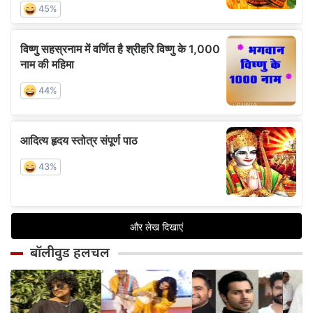
बॉलीवुड हलचल