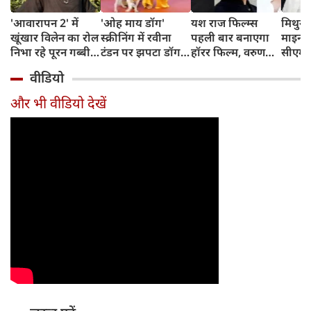
'आवारापन 2' में
'ओह माय डॉग'
यश राज फिल्म्स
मिथुन च
खूंखार विलेन का रोल
स्क्रीनिंग में रवीना
पहली बार बनाएगा
माइनर 
निभा रहे पूरन गब्बी
टंडन पर झपटा डॉग,
हॉरर फिल्म, वरुण
सीएम शु
का इस फेमस एक्ट्रेस
डरने के बजाय एक्ट्रेस
धवन निभाएंगे लीड
अधिका
वीडियो
संग है खास रिश्ता
ने ऐसे दिखाई
रोल
पहुंचे
दरियादिली
और भी वीडियो देखें