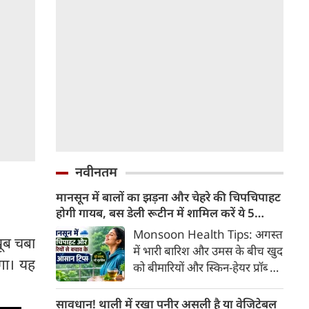
नवीनतम
मानसून में बालों का झड़ना और चेहरे की चिपचिपाहट
होगी गायब, बस डेली रूटीन में शामिल करें ये 5
लाइफस्टाइल टिप्स
Monsoon Health Tips: अगस्त
खूब चबा
में भारी बारिश और उमस के बीच खुद
गा। यह
को बीमारियों और स्किन-हेयर प्रॉब्लम
से कैसे बचाएं? जानिए एक्सपर्ट्स के
बताएं 5 बेस्ट मानसून लाइफस्टाइल
सावधान! थाली में रखा पनीर असली है या वेजिटेबल