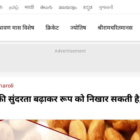
sh
தமிழ்
मराठी
తెలుగు
മലയാളം
ಕನ್ನಡ
ગુજરાતી
श्रावण मास विशेष
क्रिकेट
ज्योतिष
श्रीरामचरितमानस
haroli
 सुंदरता बढ़ाकर रूप को निखार सकती है