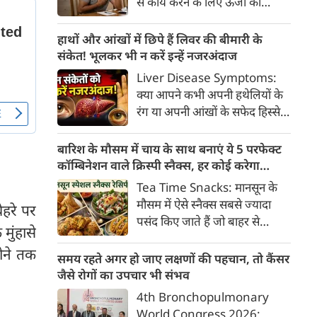
से कार्य करने के लिए ऊर्जा की
क्या है, हिस्टामिन की क्या भूमिका
आवश्यकता होती है और इस ऊर्जा
होती है और खुजली से राहत पाने के
का प्रमुख स्रोत ग्लूकोज यानी ब्लड
हाथों और आंखों में छिपे हैं लिवर की बीमारी के
प्रभावी घरेलू व चिकित्सीय उपाय।
शुगर है। जब शरीर में ब्लड शुगर का
संकेत! भूलकर भी न करें इन्हें नजरअंदाज
स्तर सामान्य से कम हो जाता है, तो
Liver Disease Symptoms:
इस स्थिति को हाइपोग्लाइसीमिया
क्या आपने कभी अपनी हथेलियों के
(Hypoglycemia) कहा जाता है।
रंग या अपनी आंखों के सफेद हिस्से
ब्लड शुगर कम होने पर शरीर तुरंत
(स्केलेरा) पर बारीकी से गौर किया है?
संकेत देना शुरू कर देता है।
अक्सर हम हलकी लालिमा या आंखों
बारिश के मौसम में चाय के साथ बनाएं ये 5 परफेक्ट
के पीलेपन को थकान समझकर टाल
कॉम्बिनेशन वाले क्रिस्पी स्नैक्स, हर कोई करेगा
देते हैं। लेकिन शरीर के ये छोटे-छोटे
तारीफ
Tea Time Snacks: मानसून के
बदलाव असल में एक बहुत बड़ी
मौसम में ऐसे स्नैक्स सबसे ज्यादा
ेहरे पर
चेतावनी हो सकते हैं।
पसंद किए जाते हैं जो बाहर से
मुंहासे
कुरकुरे, अंदर से नरम और स्वाद में
ोने तक
लाजवाब हों। यहां आपके लिये प्रस्तुत
समय रहते अगर हो जाए लक्षणों की पहचान, तो कैंसर
हैं पकौड़ों से लेकर कॉर्न फ्रिटर्स तक
जैसे रोगों का उपचार भी संभव
के कई मसालेदार स्नैक्स की ऐसी
4th Bronchopulmonary
रेसिपीज, जिन्हें आप घर पर कम
World Congress 2026: