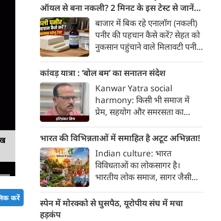
हैक्स।
ऑयल से बना नकली? 2 मिनट के इस टेस्ट से जानें
सच्चाई
बाजार में बिक रहे एनालॉग (नकली)
पनीर की पहचान कैसे करें? सेहत को
नुकसान पहुंचाने वाले मिलावटी पनीर
को परखने के 5 आसान घरेलू तरीके
यहां जानें।
कांवड़ यात्रा : ‘बोल बम’ का सनातन संदेश
Kanwar Yatra social
harmony: किसी भी समाज में
प्रेम, सहयोग और समरसता का
वातावरण तब स्वतः निर्मित होता है,
जब व्यक्ति अपने अहंकार का त्याग
भारत की विभिन्नताओं में समाहित है अटूट अभिन्नता!
ेख
कर भक्ति का पथ अपनाता है। कांवड़
Indian culture: भारत
यात्रा इसी सत्य का सजीव प्रतीक है।
विविधताओं का लोकसागर है।
मनुष्य को मनुष्य से जोड़ने वाली
भारतीय लोक समाज, सागर जैसी
सांस्कृतिक चेतना की यह एक विराट
विशालता के साथ ही साथ लोकजीवन
यात्रा है जिसमें जाति, वर्ग, भाषा,
िक करें
में समायी अंतहीन विविधताओं का
स्पेन में मोरक्को से घुसपैठ, यूरोपीय संघ में मचा
क्षेत्र, आर्थिक स्थिति और सामाजिक
जीता-जागता संग्रहालय हैं। हमारा
हड़कंप
भेदभाव गौण हो जाते हैं।