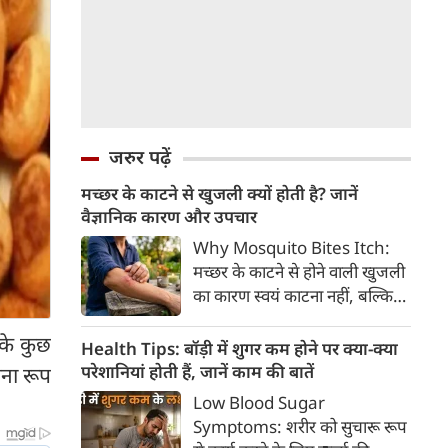
जरुर पढ़ें
मच्छर के काटने से खुजली क्यों होती है? जानें
वैज्ञानिक कारण और उपचार
Why Mosquito Bites Itch:
मच्छर के काटने से होने वाली खुजली
का कारण स्वयं काटना नहीं, बल्कि
मच्छर की लार के प्रति शरीर की
सके कुछ
प्रतिरक्षा प्रतिक्रिया है। हिस्टामिन के
Health Tips: बॉड़ी में शुगर कम होने पर क्या-क्या
निकलने से त्वचा पर लालिमा, सूजन
परेशानियां होती हैं, जानें काम की बातें
पना रूप
और खुजली होती है। यहां जानिए
Low Blood Sugar
मच्छर के काटने से खुजली क्यों होती
Symptoms: शरीर को सुचारू रूप
है, इसके पीछे का वैज्ञानिक कारण