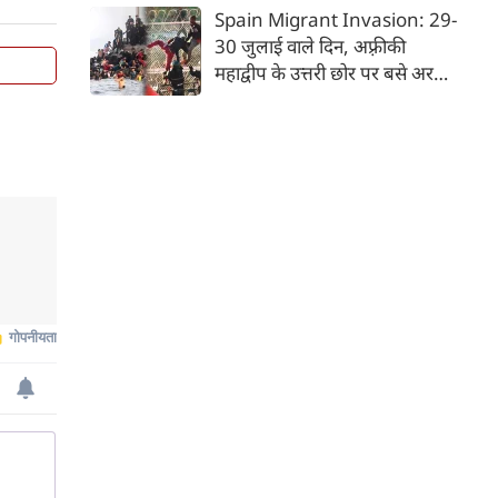
देश भारत, लोकजीवन की अंतहीन
Spain Migrant Invasion: 29-
विविधताओं का गहरा जमावड़ा है।
30 जुलाई वाले दिन, अफ़्रीकी
महाद्वीप के उत्तरी छोर पर बसे अरबी
राजशाही के देश मोरक्को से भाग रहे
'जेन-जी' किस्म के हज़ारों युवाओं ने
एक ऐसा दृश्य रच दिया, जिससे
यूरोपीय संघ के देशों में तहलका मच
गया। वे गिरते-पड़ते-दौड़ते हुए
मोरक्को से ही सटे—पर स्पेनी
स्वामित्व वाले एक छोटे से अलग
भूखंड पर बसे— 'सेउता' (Ceuta)
नाम के शहर में ऐसे पहुँचे, मानो
आनन-फानन में उस पर धावा बोल
दिया गया है।