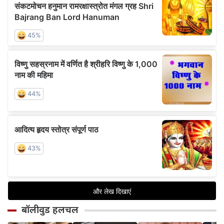
बॉलीवुड हलचल