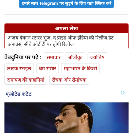
हमारे साथ Telegram पर जुड़ने के लिए यहां क्लिक करें
अगला लेख
अजय देवगन स्टारर भुज: द प्राइड ऑफ इंडिया की रिलीज डेट
अनाउंस, सीधे ओटीटी पर होगी रिलीज
वेबदुनिया पर पढ़ें :
समाचार
बॉलीवुड
ज्योतिष
लाइफ स्‍टाइल
धर्म-संसार
महाभारत के किस्से
रामायण की कहानियां
रोचक और रोमांचक