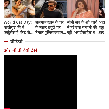
World Cat Day:
सलमान खान के घर
सोनी सब के शो 'यादें'
अहान प
बॉलीवुड की ये
के बाहर ड्यूटी पर
में हुई उषा बचानी की
पड्डा तक
एक्ट्रेसेस हैं 'कैट मॉम',
तैनात पुलिस जवान
एंट्री, 'आई साहेब' बन
बाद इन
बिल्लियों पर लुटाती हैं
की मौत, अचानक
बदलेंगी दिग्गी-सृष्टि
पहले ह
वीडियो
प्यार
बिगड़ी थी तबीयत
की जिंदगी
हैं अप
फिल्में
और भी वीडियो देखें