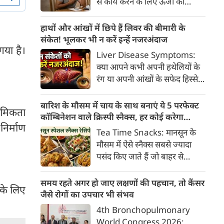
से कार्य करने के लिए ऊर्जा की
क्या है, हिस्टामिन की क्या भूमिका
आवश्यकता होती है और इस ऊर्जा
होती है और खुजली से राहत पाने के
का प्रमुख स्रोत ग्लूकोज यानी ब्लड
हाथों और आंखों में छिपे हैं लिवर की बीमारी के
प्रभावी घरेलू व चिकित्सीय उपाय।
शुगर है। जब शरीर में ब्लड शुगर का
संकेत! भूलकर भी न करें इन्हें नजरअंदाज
गया है।
स्तर सामान्य से कम हो जाता है, तो
Liver Disease Symptoms:
इस स्थिति को हाइपोग्लाइसीमिया
क्या आपने कभी अपनी हथेलियों के
(Hypoglycemia) कहा जाता है।
रंग या अपनी आंखों के सफेद हिस्से
ब्लड शुगर कम होने पर शरीर तुरंत
(स्केलेरा) पर बारीकी से गौर किया है?
संकेत देना शुरू कर देता है।
अक्सर हम हलकी लालिमा या आंखों
बारिश के मौसम में चाय के साथ बनाएं ये 5 परफेक्ट
थमिकता
के पीलेपन को थकान समझकर टाल
कॉम्बिनेशन वाले क्रिस्पी स्नैक्स, हर कोई करेगा
निर्माण
देते हैं। लेकिन शरीर के ये छोटे-छोटे
तारीफ
Tea Time Snacks: मानसून के
बदलाव असल में एक बहुत बड़ी
मौसम में ऐसे स्नैक्स सबसे ज्यादा
चेतावनी हो सकते हैं।
पसंद किए जाते हैं जो बाहर से
कुरकुरे, अंदर से नरम और स्वाद में
लाजवाब हों। यहां आपके लिये प्रस्तुत
समय रहते अगर हो जाए लक्षणों की पहचान, तो कैंसर
 के लिए
हैं पकौड़ों से लेकर कॉर्न फ्रिटर्स तक
जैसे रोगों का उपचार भी संभव
के कई मसालेदार स्नैक्स की ऐसी
4th Bronchopulmonary
रेसिपीज, जिन्हें आप घर पर कम
World Congress 2026: