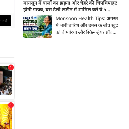
अनुसार, लाल, नीले और बैंगनी रंग के
मानसून में बालों का झड़ना और चेहरे की चिपचिपाहट
खाद्य पदार्थों में पाए जाने वाले
होगी गायब, बस डेली रूटीन में शामिल करें ये 5
प्राकृतिक बायोएक्टिव तत्व
लाइफस्टाइल टिप्स
Monsoon Health Tips: अगस्त
'एंथोसायनिन' का अधिक सेवन स्वस्थ
में भारी बारिश और उमस के बीच खुद
व्यक्तियों में हृदय और मेटाबॉलिक
को बीमारियों और स्किन-हेयर प्रॉब्लम
स्वास्थ्य को बेहतर बनाने में मददगार
से कैसे बचाएं? जानिए एक्सपर्ट्स के
साबित हो सकता है।
बताएं 5 बेस्ट मानसून लाइफस्टाइल
हैक्स।