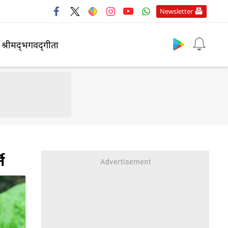
Newsletter
श्रीमद्‍भगवद्‍गीता
ि