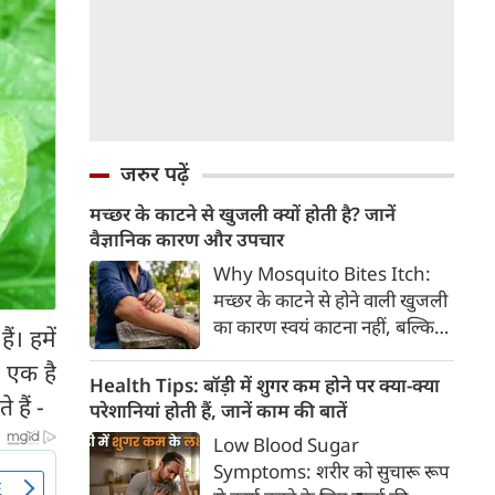
जरुर पढ़ें
मच्छर के काटने से खुजली क्यों होती है? जानें
वैज्ञानिक कारण और उपचार
Why Mosquito Bites Itch:
मच्छर के काटने से होने वाली खुजली
का कारण स्वयं काटना नहीं, बल्कि
ं। हमें
मच्छर की लार के प्रति शरीर की
े एक है
प्रतिरक्षा प्रतिक्रिया है। हिस्टामिन के
Health Tips: बॉड़ी में शुगर कम होने पर क्या-क्या
हैं -
निकलने से त्वचा पर लालिमा, सूजन
परेशानियां होती हैं, जानें काम की बातें
और खुजली होती है। यहां जानिए
Low Blood Sugar
मच्छर के काटने से खुजली क्यों होती
Symptoms: शरीर को सुचारू रूप
है, इसके पीछे का वैज्ञानिक कारण