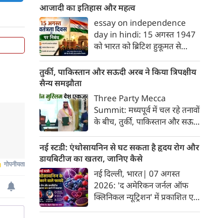
सम्मानित करने के लिए हर साल 9
आजादी का इतिहास और महत्व
अगस्त को विश्व आदिवासी दिवस
essay on independence
(World Indigenous Day)
day in hindi: 15 अगस्त 1947
मनाया जाता है। संयुक्त राष्ट्र महासभा
को भारत को ब्रिटिश हुकूमत से
ने दिसंबर 1994 में इसे मनाने की
आजादी मिली थी। यह ऐतिहासिक
घोषणा की थी। साल 1982 में जिनेवा
दिन जहाँ स्वतंत्रता का उल्लास लेकर
तुर्की, पाकिस्तान और सऊदी अरब ने किया त्रिपक्षीय
में संयुक्त राष्ट्र की आदिवासी आबादी
आया, वहीं देशवासियों को विभाजन
सैन्य समझौता
पर कार्य समूह की पहली बैठक हुई
के गहरे जख्म और दर्द का भी सामना
Three Party Mecca
थी, जिसकी याद में यह दिन तय किया
करना पड़ा। इस दर्द के बावजूद,
Summit: मध्यपूर्व में चल रहे तनावों
गया।
भारतीयों ने अपने अतीत को भुलाकर
के बीच, तुर्की, पाकिस्तान और सऊदी
एक नए भारत के निर्माण का संकल्प
अरब ने एक ऐसे सैन्य समझौते पर
लिया और वैश्विक पटल पर देश की
हस्ताक्षर किए हैं, जिसके अनुसार
नई स्टडी: एंथोसायनिन से घट सकता है हृदय रोग और
एक मजबूत पहचान गढ़ी। आइए,
उनमें से किसी भी देश पर हमले को
डायबिटीज का खतरा, जानिए कैसे
स्वतंत्रता दिवस (15 अगस्त) पर एक
तीनों सहयोगी देशों पर हमला माना
नई दिल्ली, भारत| 07 अगस्त
प्रेरणादायक निबंध पढ़ते हैं।
जाएगा।
2026: 'द अमेरिकन जर्नल ऑफ
क्लिनिकल न्यूट्रिशन' में प्रकाशित एक
नए अध्ययन और मेटा-एनालिसिस के