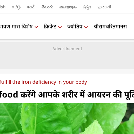
ish
தமிழ்
मराठी
తెలుగు
മലയാളം
ಕನ್ನಡ
ગુજરાતી
श्रावण मास विशेष
क्रिकेट
ज्योतिष
श्रीरामचरितमानस
ulfill the iron deficiency in your body
od करेंगे आपके शरीर में आयरन की पूर्त