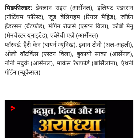
मिडफील्डर:
डेक्लान राइस (आर्सेनल), इलियट एंडरसन
(नॉटिंघम फॉरेस्ट), जूड बेलिंगहम (रियल मैड्रिड), जॉर्डन
हेंडरसन (ब्रेंटफोर्ड), मॉर्गन रोजर्स (एस्टन विला), कोबी मैनू
(मैनचेस्टर यूनाइटेड), एबेरेची एज़े (आर्सेनल)
फॉरवर्ड: हैरी केन (बायर्न म्यूनिख), इवान टोनी (अल-अहली),
ओली वॉटकिंस (एस्टन विला), बुकायो साका (आर्सेनल),
नोनी मदुके (आर्सेनल), मार्कस रैशफोर्ड (बार्सिलोना), एंथनी
गॉर्डन (न्यूकैसल)