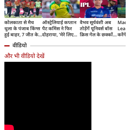
कोलकाता से मैच
ऑस्ट्रेलियाई कप्तान
वैभव सूर्यवंशी अब
Madh
धुला के पंजाब किंग्स
पैट कमिंस ने फिर
तोड़ेंगें यूनिवर्स बॉस
Leagu
हुई बाहर, 7 जीत के
दोहराया, 'मेरे लिए
क्रिस गेल के छक्कों
करेंगे
बाद 6 हार
देश पहले IPL बाद में'
का रिकॉर्ड
शामिल 
वीडियो
टीम में
और भी वीडियो देखें