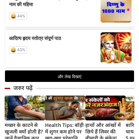
जरुर पढ़ें
मच्छर के काटने से
Health Tips: बॉड़ी
हाथों और आंखों में
बारिश 
खुजली क्यों होती है?
में शुगर कम होने पर
छिपे हैं लिवर की
चाय के
जानें वैज्ञानिक कारण
क्या-क्या परेशानियां
बीमारी के संकेत!
5 परफे