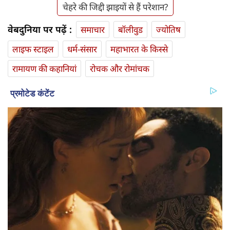
चेहरे की जिद्दी झाइयों से हैं परेशान?
वेबदुनिया पर पढ़ें :
समाचार
बॉलीवुड
ज्योतिष
लाइफ स्‍टाइल
धर्म-संसार
महाभारत के किस्से
रामायण की कहानियां
रोचक और रोमांचक