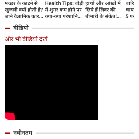
मच्छर के काटने से
Health Tips: बॉड़ी
हाथों और आंखों में
बारिश 
खुजली क्यों होती है?
में शुगर कम होने पर
छिपे हैं लिवर की
चाय के
जानें वैज्ञानिक कारण
क्या-क्या परेशानियां
बीमारी के संकेत!
5 परफे
और उपचार
होती हैं, जानें काम की
भूलकर भी न करें इन्हें
कॉम्बि
वीडियो
बातें
नजरअंदाज
क्रिस्पी
कोई क
और भी वीडियो देखें
नवीनतम