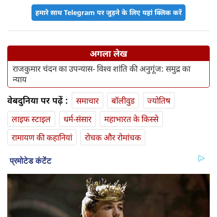
हमारे साथ Telegram पर जुड़ने के लिए यहां क्लिक करें
अगला लेख
राजकुमार चंदन का उपन्यास- विश्व शांति की अनुगूंज: समुद्र का
न्याय
वेबदुनिया पर पढ़ें :
समाचार
बॉलीवुड
ज्योतिष
लाइफ स्‍टाइल
धर्म-संसार
महाभारत के किस्से
रामायण की कहानियां
रोचक और रोमांचक