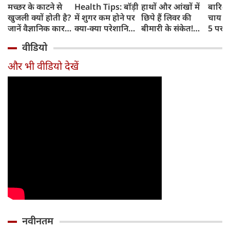
मच्छर के काटने से
Health Tips: बॉड़ी
हाथों और आंखों में
बारिश 
खुजली क्यों होती है?
में शुगर कम होने पर
छिपे हैं लिवर की
चाय के
जानें वैज्ञानिक कारण
क्या-क्या परेशानियां
बीमारी के संकेत!
5 परफे
और उपचार
होती हैं, जानें काम की
भूलकर भी न करें इन्हें
कॉम्बि
वीडियो
बातें
नजरअंदाज
क्रिस्पी
कोई क
और भी वीडियो देखें
नवीनतम