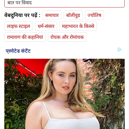
बात पर विवाद
वेबदुनिया पर पढ़ें :
समाचार
बॉलीवुड
ज्योतिष
लाइफ स्‍टाइल
धर्म-संसार
महाभारत के किस्से
रामायण की कहानियां
रोचक और रोमांचक