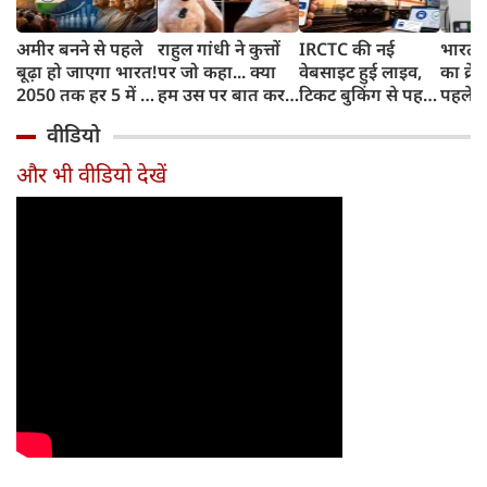
अमीर बनने से पहले
राहुल गांधी ने कुत्तों
IRCTC की नई
भारत म
बूढ़ा हो जाएगा भारत!
पर जो कहा... क्या
वेबसाइट हुई लाइव,
का क्रे
2050 तक हर 5 में 1
हम उस पर बात कर
टिकट बुकिंग से पहले
पहले जा
भारतीय होगा 60
सकते हैं?
करना होगा ये जरूरी
वाहनों 
वीडियो
साल से ज्यादा उम्र का
काम, जानें पूरा
और इन
तरीका
और भी वीडियो देखें