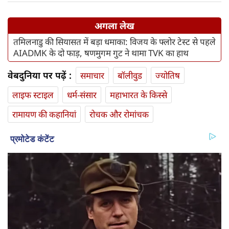
अगला लेख
तमिलनाडु की सियासत में बड़ा धमाका: विजय के फ्लोर टेस्ट से पहले
AIADMK के दो फाड़, षणमुगम गुट ने थामा TVK का हाथ
वेबदुनिया पर पढ़ें :
समाचार
बॉलीवुड
ज्योतिष
लाइफ स्‍टाइल
धर्म-संसार
महाभारत के किस्से
रामायण की कहानियां
रोचक और रोमांचक