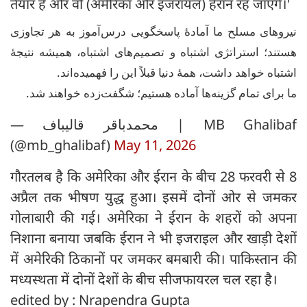
तैयार हैं और वो (अमेरिका और इजरायल) हैरान रह जाएंगे।'
نیروهای مسلح ما آمادهٔ پاسخگویی درس‌آموز به هر تجاوزی
هستند؛ استراتژی اشتباه و تصمیم‌های اشتباه، همیشه نتیجهٔ
اشتباه خواهد داشت، همهٔ دنیا قبلاً این را فهمیده‌اند.
ما برای تمام گزینه‌ها آماده هستیم؛ شگفت‌زده خواهند شد.
— محمدباقر قالیباف | MB Ghalibaf
(@mb_ghalibaf)
May 11, 2026
गौरतलब है कि अमेरिका और ईरान के बीच 28 फरवरी से 8
अप्रैल तक भीषण युद्ध हुआ। इसमें दोनों ओर से जमकर
गोलाबारी की गई। अमेरिका ने ईरान के शहरों को अपना
निशाना बनाया जबकि ईरान ने भी इजराइल और खाड़ी देशों
में अमेरिकी ठिकानों पर जमकर बमबारी की। पाकिस्तान की
मध्यस्थता में दोनों देशों के बीच सीजफायरल चल रहा है।
edited by : Nrapendra Gupta