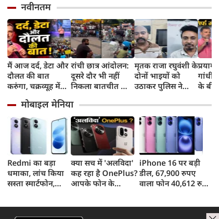
नवीनतम
मैं आज दर्द, डेटा और
रांची छात्र आंदोलन:
मृतक राजा रघुवंशी के
प्रयागर
दौलत की बात
दूसरे दौर भी नहीं
दोनों भाइयों को
गांधी की
करुंगा, चक्रव्यूह में
निकला बातचीत का
उठाकर पुलिस ने
के बी
फंसे हैं देश के छात्र,
कोई नतीजा, MLA
भेजा जेल, ढाबे पर
रोजगार
मोबाइल मेनिया
रील नशा है, छात्रों की
जयराम महतो ने
कर रहे थे ये काम,
दरवाजो
गूंज में बोले राहुल
किया अनशन का
पुलिस जांच में जुटी
गांधी
ऐलान
Redmi का बड़ा
क्या सच में 'अलविदा'
iPhone 16 पर बड़ी
धमाका, लांच किया
कह रहा है OnePlus?
डील, 67,900 रुपए
सस्ता स्मार्टफोन,
आपके फोन के
वाला फोन 40,612 रुपए
8,000mAh बैटरी
अपडेट्स और वारंटी पर
में खरीदने का मौका, ऐसे
और 50MP कैमरा
आया बड़ा अपडेट
मिलेगा डिस्काउंट