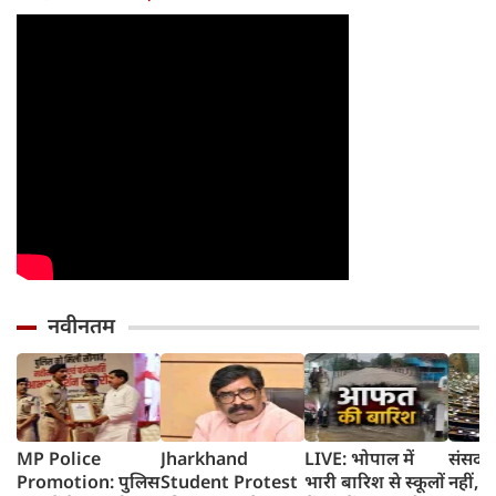
किया चमत्कार, चीन
5800m
के दावे को नकारा
समेत म
फीचर्स
नवीनतम
MP Police
Jharkhand
LIVE: भोपाल में
संसद म
Promotion: पुलिस
Student Protest
भारी बारिश से स्कूलों
नहीं, 