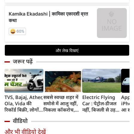
जरूर पढ़ें
TVS, Bajaj, Ather,
सबसे स्‍वच्‍छ शहर में
Electric Flying
Apple
Ola, Vida की
समोसे में आलू नहीं,
Car : पेट्रोल-डीजल
iPhon
रिकॉर्ड बिक्री, लोगों
निकला कॉकरोच,
नहीं, बिजली से उड़ने
आ सकत
की पसंद क्यों बन रहे
लोग बोले यहां भी
की तैयारी, पहाड़ की
का पह
वीडियो
हैं Electric
CJP
समस्या से आया
iPhon
Scooters
आइडिया, छात्र ने
RAM
और भी वीडियो देखें