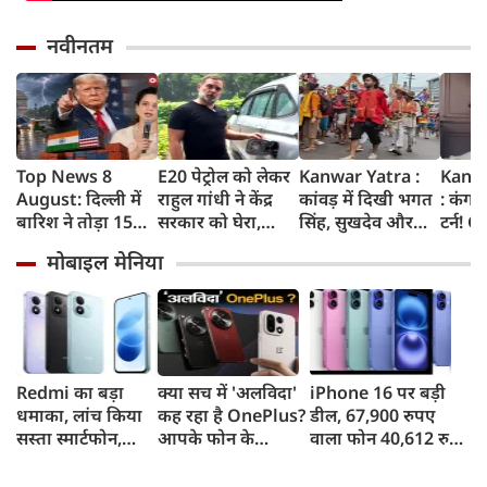
नवीनतम
Top News 8
E20 पेट्रोल को लेकर
Kanwar Yatra :
Kang
August: दिल्ली में
राहुल गांधी ने केंद्र
कांवड़ में दिखी भगत
: कंगन
बारिश ने तोड़ा 15
सरकार को घेरा,
सिंह, सुखदेव और
टर्न! 
साल का रिकॉर्ड,
कहा- बहुत बड़ा मुद्दा,
राजगुरु की
बताया
मोबाइल मेनिया
भारत पर 100%
लोगों की गाड़ियां हो
अमरगाथा,
'सबसे 
टैरिफ का खतरा;
रहीं खराब, BJP ने
शिवभक्तों ने अनोखे
कुछ दि
Gen Z पर कंगना का
बताया खराब
अंदाज में दी
प्रदर्श
यू-टर्न
पटकथा
श्रद्धांजलि
कहा था
गटर'
Redmi का बड़ा
क्या सच में 'अलविदा'
iPhone 16 पर बड़ी
धमाका, लांच किया
कह रहा है OnePlus?
डील, 67,900 रुपए
सस्ता स्मार्टफोन,
आपके फोन के
वाला फोन 40,612 रुपए
8,000mAh बैटरी
अपडेट्स और वारंटी पर
में खरीदने का मौका, ऐसे
और 50MP कैमरा
आया बड़ा अपडेट
मिलेगा डिस्काउंट