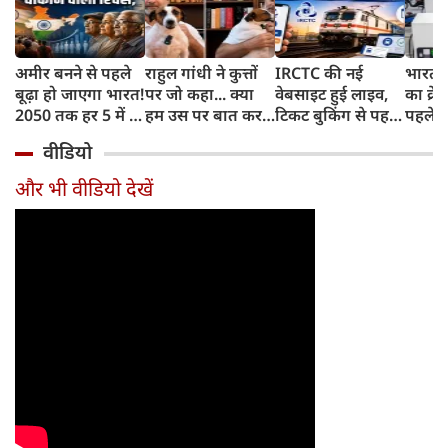
अमीर बनने से पहले
राहुल गांधी ने कुत्तों
IRCTC की नई
भारत म
बूढ़ा हो जाएगा भारत!
पर जो कहा... क्या
वेबसाइट हुई लाइव,
का क्रे
2050 तक हर 5 में 1
हम उस पर बात कर
टिकट बुकिंग से पहले
पहले जा
भारतीय होगा 60
सकते हैं?
करना होगा ये जरूरी
वाहनों 
वीडियो
साल से ज्यादा उम्र का
काम, जानें पूरा
और इन
तरीका
और भी वीडियो देखें