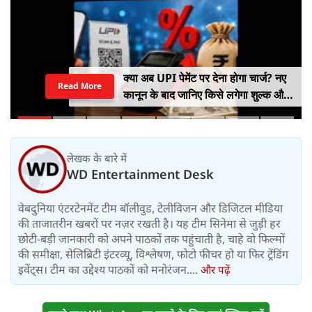
NEET पेपर लीक में बड़ा खुलासा! CBI का
Read More
दावा- NTA के अधिकारियों ने ही लीक किए
थे प्रश्नपत्र
लेखक के बारे में
WD Entertainment Desk
वेबदुनिया एंटरटेनमेंट टीम बॉलीवुड, टेलीविजन और डिजिटल मीडिया
की ताजातरीन खबरों पर नज़र रखती है। यह टीम सिनेमा से जुड़ी हर
छोटी-बड़ी जानकारी को अपने पाठकों तक पहुंचाती है, चाहे वो फिल्मों
की समीक्षा, सेलिब्रिटी इंटरव्यू, विश्लेषण, फोटो फीचर हो या फिर ट्रेंडिंग
इवेंट्स। टीम का उद्देश्य पाठकों को मनोरंजन....
और पढ़ें