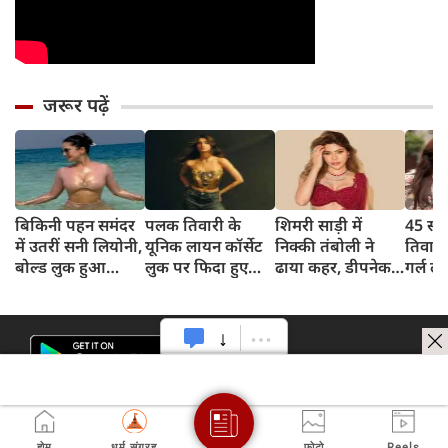
जरूर पढ़ें
बिकिनी पहन समंदर
पलक तिवारी के
शिमरी साड़ी में
45 साल
में उतरीं सनी लियोनी,
यूनिक लायन कॉर्सेट
निक्की तंबोली ने
तिवार
बोल्ड लुक हुआ
लुक पर फिदा हुए
ढाया कहर, डीपनेक
गर्ल ल
वायरल
फैंस, देखिए एक्ट्रेस
ब्लाउज पहन लगाया
अंदाज 
का बोल्ड अंदाज
बोल्डनेस का तड़का
का दि
होम
धर्म संग्रह
फोटो
Reels