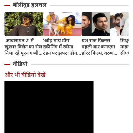
बॉलीवुड हलचल
'आवारापन 2' में
'ओह माय डॉग'
यश राज फिल्म्स
मिथुन च
खूंखार विलेन का रोल
स्क्रीनिंग में रवीना
पहली बार बनाएगा
माइनर 
निभा रहे पूरन गब्बी
टंडन पर झपटा डॉग,
हॉरर फिल्म, वरुण
सीएम शु
का इस फेमस एक्ट्रेस
डरने के बजाय एक्ट्रेस
धवन निभाएंगे लीड
अधिका
वीडियो
संग है खास रिश्ता
ने ऐसे दिखाई
रोल
पहुंचे
दरियादिली
और भी वीडियो देखें